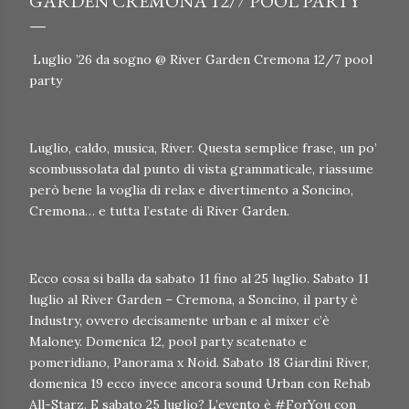
GARDEN CREMONA 12/7 POOL PARTY
Luglio ’26 da sogno @ River Garden Cremona 12/7 pool
party
Luglio, caldo, musica, River. Questa semplice frase, un po’
scombussolata dal punto di vista grammaticale, riassume
però bene la voglia di relax e divertimento a Soncino,
Cremona… e tutta l’estate di River Garden.
Ecco cosa si balla da sabato 11 fino al 25 luglio. Sabato 11
luglio al River Garden – Cremona, a Soncino, il party è
Industry, ovvero decisamente urban e al mixer c’è
Maloney. Domenica 12, pool party scatenato e
pomeridiano, Panorama x Noid. Sabato 18 Giardini River,
domenica 19 ecco invece ancora sound Urban con Rehab
All-Starz. E sabato 25 luglio? L’evento è #ForYou con