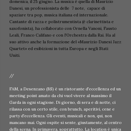
domenica, il 25 giugno. La musica è quella di M
aurizio
Danesi, un professionista delle 7 note, capace di
spaziare tra pop, musica italiana ed internazionale.
Cantante di razza e polistrumentista (è clarinettista e
saxofonista), ha collaborato con Ornella Vanoni, Fausto
Leali, Franco Califano e con l'Orchestra dalla Rai. Ha al
suo attivo anche la formazione del «Maurizio Danesi Jazz
Quartet» ed esibizioni in tutta Europa e negli Stati
Uniti.
//
FAM, a Desenzano (BS) è un ristorante d'eccellenza ed un
meeting point amato da chi vuol vivere al massimo il
Garda in ogni stagione. Di giorno, di sera e di notte, ci
rilassa con un certo stile, con brunch, aperitivi, cene e
party d'eccellenza. Gli eventi, musicali e non, qui, non
mancano mai. Ogni ospite si sente, giustamente, al centro
della scena. In primavera, soprattutto. La location è unica