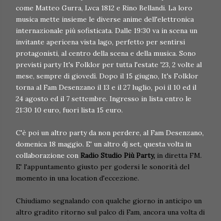
come Matteo Gurra, Lvca 1812 e Rino Bellandi. La loro
musica mette insieme le diverse anime dell'elettronica
internazionale più sofisticata. Dalle 19:30 va in scena un
invitante apericena vista lago, perfetto per sentirsi
protagonisti, al centro della scena e della musica. Sono
previsti party It's Folklor per tutta l'estate '23, 2 volte al
mese, sempre di giovedì. Dopo il 15 giugno, It's Folklor
torna al Fam Desenzano il 13 e il 27 luglio, poi il 10 ed il
24 agosto ed il 7 settembre. Ingresso in lista entro le
21:30 10 euro, fuori lista 15 euro.
C'è poi un altro party da non perdere, al Fam Desenzano,
domenica 18 maggio. E' un altro dj set, questa volta in
collaborazione con
Radio Studio Più Party,
in diretta FM.
E' l'appuntamento giusto per godersi le sonorità del
momento in una location d'eccezione.
Chiudiamo segnalando con qualche giorno in anticipo un
altro gradito ritorno sul palco di Fam, ancora una volta di