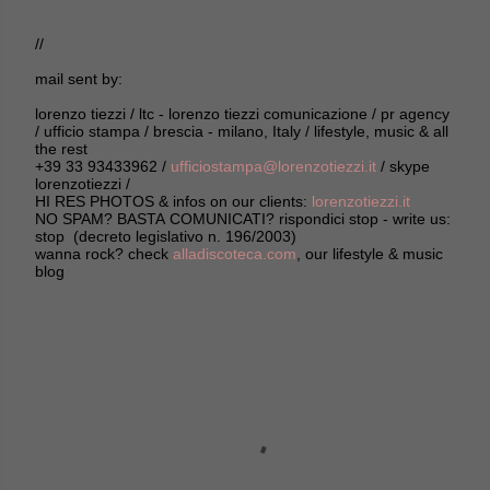
//
mail sent by:
lorenzo tiezzi / ltc - lorenzo tiezzi comunicazione / pr agency
/ ufficio stampa / brescia - milano, Italy / lifestyle, music & all
the rest
+39 33 93433962 /
ufficiostampa@lorenzotiezzi.it
/ skype
lorenzotiezzi /
HI RES PHOTOS & infos on our clients:
lorenzotiezzi.it
NO SPAM? BASTA COMUNICATI? rispondici stop - write us:
stop (decreto legislativo n. 196/2003)
wanna rock? check
alladiscoteca.com
, our lifestyle & music
blog