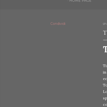
HOME PAGE
Condividi
gi
T
T
Ti
in
ec
To
Lo
sp
co