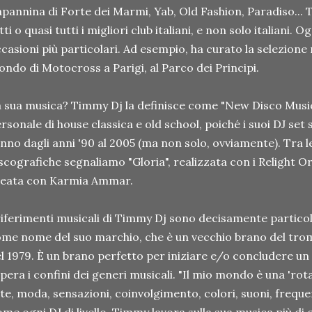
pannina di Forte dei Marmi, Yab, Old Fashion, Paradiso... 
tti o quasi tutti i migliori club italiani, e non solo italiani. 
casioni più particolari. Ad esempio, ha curato la selezion
ndo di Motocross a Parigi, al Parco dei Principi.
 sua musica? Timmy Dj la definisce come "New Disco Music
rsonale di house classica e old school, poiché i suoi DJ set s
nno dagli anni '90 al 2005 (ma non solo, ovviamente). Tra 
scografiche segnaliamo "Gloria", realizzata con i Relight O
reata con Karmia Ammar.
riferimenti musicali di Timmy Dj sono decisamente particola
me nome del suo marchio, che è un vecchio brano del trom
l 1979. È un brano perfetto per iniziare e/o concludere un 
pera i confini dei generi musicali. "Il mio mondo è una 'rot
te, moda, sensazioni, coinvolgimento, colori, suoni, frequenz