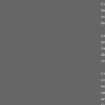
Ca
tu
oc
mo
La
pe
va
di
c
I 
co
ne
su
ar