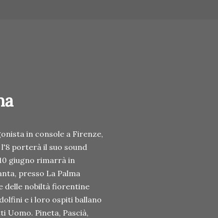
na
onista in console a Firenze,
l'8 porterà il suo sound
 10 giugno rimarrà in
santa, presso La Palma
 delle nobiltà fiorentine
lfini e i loro ospiti ballano
itti Uomo. Pineta, Pascià,