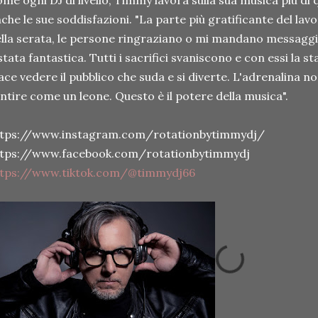
me ogni DJ di livello, Timmy lavora sulla sua musica più di
che le sue soddisfazioni. "La parte più gratificante del lavo
lla serata, le persone ringraziano o mi mandano messaggi
stata fantastica. Tutti i sacrifici svaniscono e con essi la 
ace vedere il pubblico che suda e si diverte. L'adrenalina non 
ntire come un leone. Questo è il potere della musica".
ttps://www.instagram.com/rotationbytimmydj/
ttps://www.facebook.com/rotationbytimmydj
ttps://www.tiktok.com/@timmydj66