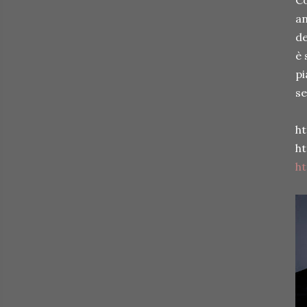
Co
an
de
è 
pi
se
h
h
h