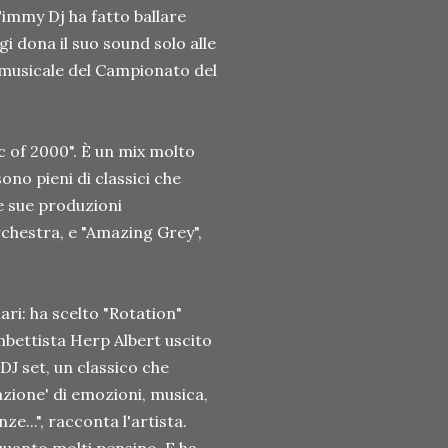
Timmy Dj ha fatto ballare
Oggi dona il suo sound solo alle
e musicale del Campionato del
 of 2000". È un mix molto
ono pieni di classici che
le sue produzioni
rchestra, e "Amazing Grey",
ri: ha scelto "Rotation"
bettista Herp Albert uscito
DJ set, un classico che
azione' di emozioni, musica,
e...", racconta l'artista.