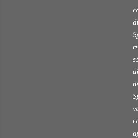
c
d
S
r
s
d
m
S
v
c
a