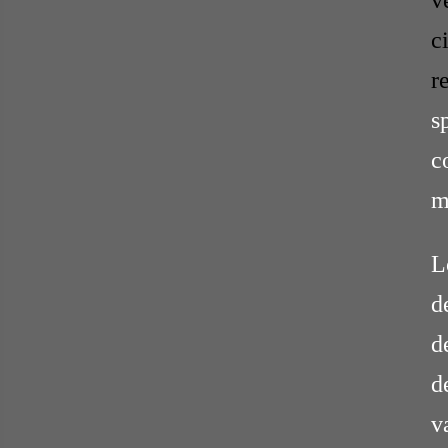
v
c
r
s
c
m
L
d
d
d
v