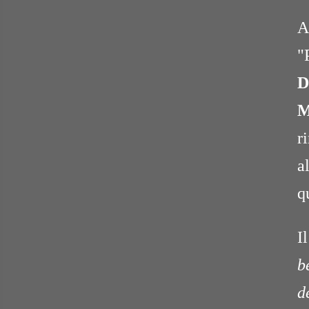
A
"
D
M
r
a
q
I
b
d