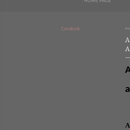
HOME PAGE
Condividi
ma
A
A
A
a