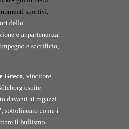
 non - giunti nella
 momenti sportivi,
ori dello
razione e appartenenza,
impegno e sacrificio,
e Greco
, vincitore
Göteborg ospite
to davanti ai ragazzi
", sottolineato come i
tere il bullismo.