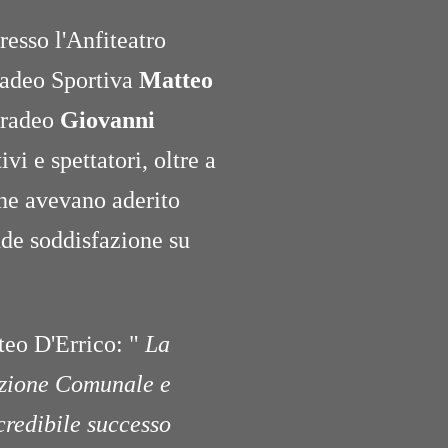
resso l'Anfiteatro
Aradeo Sportiva
Matteo
 Aradeo
Giovanni
ivi e spettatori, oltre a
che avevano aderito
nde soddisfazione su
teo D'Errico: "
La
razione Comunale e
credibile successo