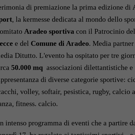
erimonia di premiazione la prima edizione di
port
, la kermesse dedicata al mondo dello spo
omitato
Aradeo sportiva
con il Patrocinio de
ecce
e del
Comune di Aradeo
. Media partner 
edia Ditutto.
L'evento ha ospitato per tre giorn
irca
50.000 mq
associazioni dilettantistiche e 
appresentanza di diverse categorie sportive: cic
cacchi, volley, softair, pesistica, rugby, calcio 
anza, fitness. calcio.
n intenso programma di eventi che a partire da