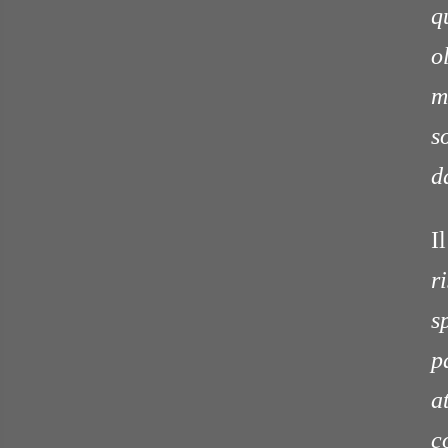
q
o
m
s
d
I
r
s
p
a
c