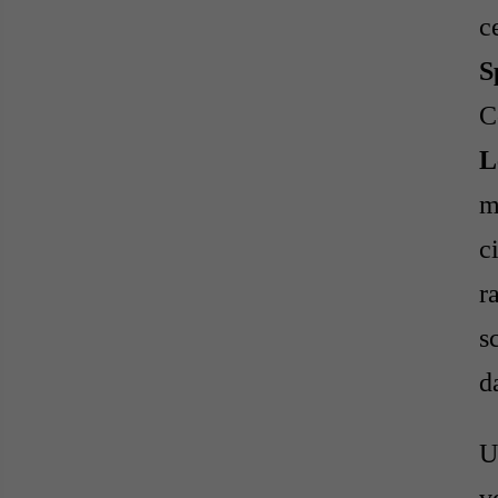
c
S
C
L
m
c
r
s
d
U