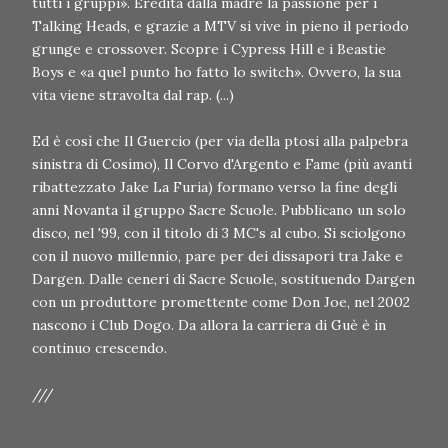
tutti i gruppi». Eredita dalla madre la passione per i
Talking Heads, e grazie a MTV si vive in pieno il periodo
grunge e crossover. Scopre i Cypress Hill e i Beastie
Boys e «a quel punto ho fatto lo switch». Ovvero, la sua
vita viene stravolta dal rap. (...)
Ed è così che Il Guercio (per via della ptosi alla palpebra
sinistra di Cosimo), Il Corvo d'Argento e Fame (più avanti
ribattezzato Jake La Furia) formano verso la fine degli
anni Novanta il gruppo Sacre Scuole. Pubblicano un solo
disco, nel '99, con il titolo di 3 MC's al cubo. Si sciolgono
con il nuovo millennio, pare per dei dissapori tra Jake e
Dargen. Dalle ceneri di Sacre Scuole, sostituendo Dargen
con un produttore promettente come Don Joe, nel 2002
nascono i Club Dogo. Da allora la carriera di Guè è in
continuo crescendo.
///