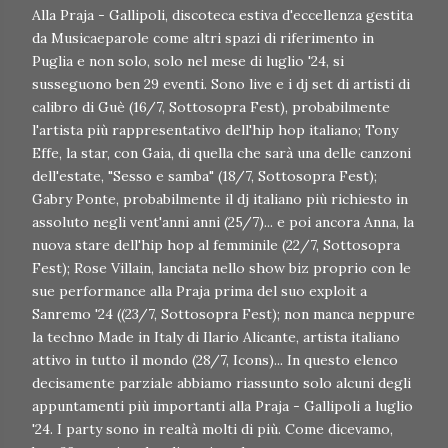
Alla Praja - Gallipoli, discoteca estiva d'eccellenza gestita
da Musicaeparole come altri spazi di riferimento in
Puglia e non solo, solo nel mese di luglio '24, si
susseguono ben 29 eventi. Sono live e i dj set di artisti di
calibro di Guè (16/7, Sottosopra Fest), probabilmente
l'artista più rappresentativo dell'hip hop italiano; Tony
Effe, la star, con Gaia, di quella che sarà una delle canzoni
dell'estate, "Sesso e samba" (18/7, Sottosopra Fest);
Gabry Ponte, probabilmente il dj italiano più richiesto in
assoluto negli vent'anni anni (25/7)... e poi ancora Anna, la
nuova stare dell'hip hop al femminile (22/7, Sottosopra
Fest); Rose Villain, lanciata nello show biz proprio con le
sue performance alla Praja prima del suo exploit a
Sanremo '24 ((23/7, Sottosopra Fest); non manca neppure
la techno Made in Italy di Ilario Alicante, artista italiano
attivo in tutto il mondo (28/7, Icons)... In questo elenco
decisamente parziale abbiamo riassunto solo alcuni degli
appuntamenti più importanti alla Praja - Gallipoli a luglio
'24. I party sono in realtà molti di più. Come dicevamo,