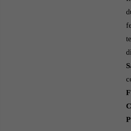
d
f
t
d
S
c
F
C
P