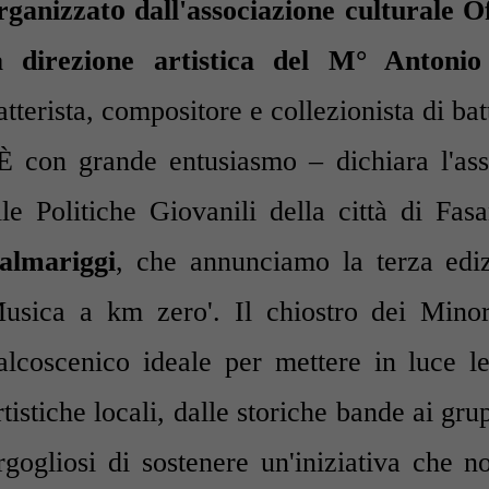
o
rganizzat
dal
l'associazione culturale O
a direzione artistica del
M° Antonio
atterista, compositore e collezionista di bat
È con grande entusiasmo – dichiara l'as
lle Politiche Giovanili della città di Fas
almariggi
,
che annunciamo la terza ediz
usica a km zero'. Il chiostro dei Minor
alcoscenico ideale per mettere in luce le
rtistiche locali, dalle storiche bande ai gr
rgogliosi di sostenere un'iniziativa che 