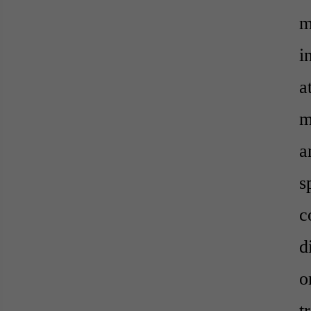
m
i
a
m
a
s
c
d
o
t