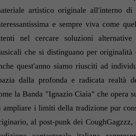
ateriale artistico originale all'interno 
nteressantissima e sempre viva come que
ttenti nel cercare soluzioni alternativ
usicali che si distinguano per originalità
nche quest'anno siamo riusciti ad individ
pazia dalla profonda e radicata realtà 
ome la Banda "Ignazio Ciaia" che opera su
i ampliare i limiti della tradizione pur co
riginario, al post-punk dei CoughGagzzz, 
radizione cantautorale italiana rappres