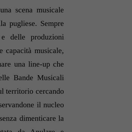
di una scena musicale
lla pugliese. Sempre
e e delle produzioni
 e capacità musicale,
uare una line-up che
delle Bande Musicali
l territorio cercando
nservandone il nucleo
senza dimenticare la
entata da Anulare e