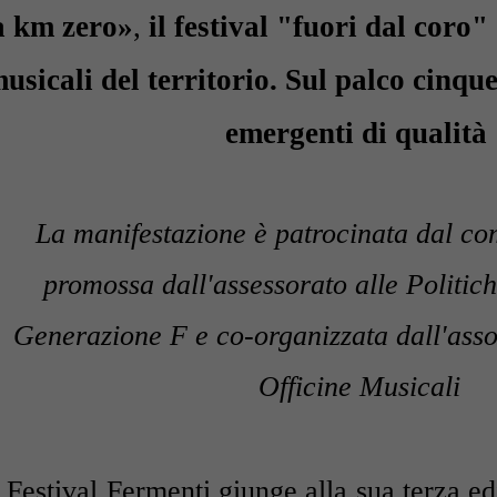
a km zero»
,
il festival "fuori dal coro"
usicali del territorio. Sul palco cinqu
emergenti di qualità
La manifestazione è
patrocinata dal co
promossa dall'assessorato alle Politic
Generazione F e co-organizzata dal
l'ass
Officine Musicali
l Festival Fermenti giunge alla sua terza e