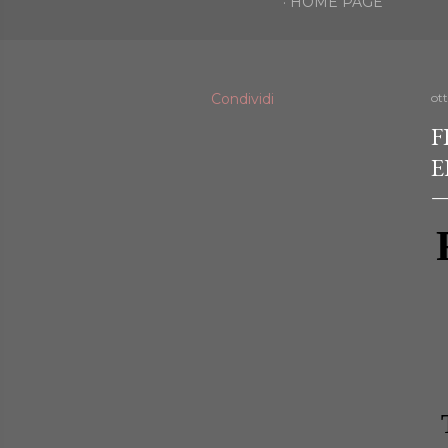
HOME PAGE
Condividi
ot
F
E