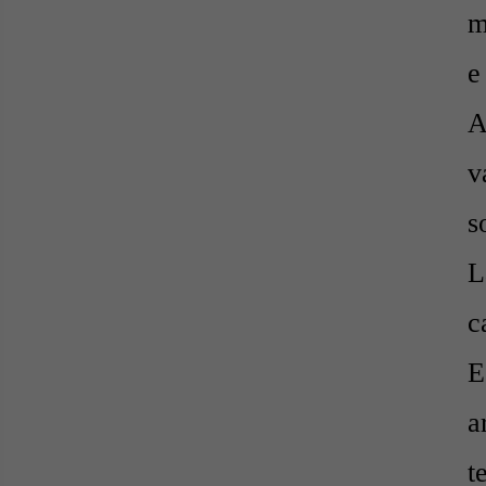
m
e
A
v
s
L
c
E
a
t