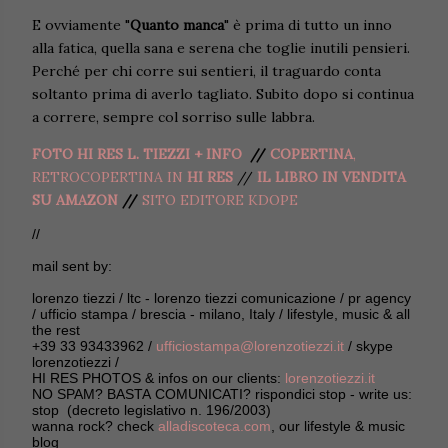
E ovviamente "
Quanto manca
" è prima di tutto un inno
alla fatica, quella sana e serena che toglie inutili pensieri.
Perché per chi corre sui sentieri, il traguardo conta
soltanto prima di averlo tagliato. Subito dopo si continua
a correre, sempre col sorriso sulle labbra.
FOTO HI RES L. TIEZZI + INFO
//
COPERTINA
,
RETROCOPERTINA IN
HI RES
//
IL LIBRO IN VENDITA
SU AMAZON
//
SITO EDITORE KDOPE
//
mail sent by:
lorenzo tiezzi / ltc - lorenzo tiezzi comunicazione / pr agency
/ ufficio stampa / brescia - milano, Italy / lifestyle, music & all
the rest
+39 33 93433962 /
ufficiostampa@lorenzotiezzi.it
/ skype
lorenzotiezzi /
HI RES PHOTOS & infos on our clients:
lorenzotiezzi.it
NO SPAM? BASTA COMUNICATI? rispondici stop - write us:
stop (decreto legislativo n. 196/2003)
wanna rock? check
alladiscoteca.com
, our lifestyle & music
blog