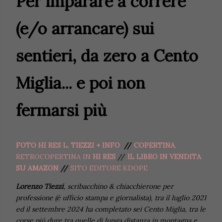
Per imparare a correre
(e/o arrancare) sui
sentieri, da zero a Cento
Miglia... e poi non
fermarsi più
FOTO HI RES L. TIEZZI + INFO
//
COPERTINA
,
RETROCOPERTINA IN
HI RES
//
IL LIBRO IN VENDITA
SU AMAZON
//
SITO EDITORE KDOPE
Lorenzo Tiezzi
, scribacchino & chiacchierone per
professione (è ufficio stampa e giornalista), tra il luglio 2021
ed il settembre 2024 ha completato sei Cento Miglia, tra le
corse più dure tra quelle di lunga distanza in montagna e