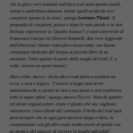
che in giro i veri manuali sull'ultra trail sono spesso inutili,
noiosi o addirittura dannosi. Anche quelli scritti da veri
campioni spesso lo lo sono"
, spiega
Lorenzo Tiezzi
.
"A
proposito di campioni, prima e dopo le mie parole e le mie
limitate esperienze in 'Quanto Manca?' ci sono interventi di
Francesca Canepa ed Oliviero Bosatelli, due vere leggende
dell'ultra trail. Hanno vinto più o meno tutto, ma hanno
comunque dedicato del tempo al piccolo libro di un
amatore. Tutto questo fa parte della magia del trail. E', a
volte, ancora un sport umano".
Altre volte, invece, chi fa ultra trail inizia a sentirsi un
eroe, e non è logico.
"Correre a lungo non serve
assolutamente a niente se non a noi stessi e non trasforma
tutti in super atleti"
, spiega ancora Tiezzi.
"Marchi sportivi
ed alcuni organizzatori, come è giusto che sia, vogliono
convincere i loro clienti del contrario. Il bello del trail sarà
però sempre che in ogni gara davvero lunga e dura, la
competizione con gli altri conta molto meno di quella con
se stessi e del piacere di correre in luoghi splendidi".