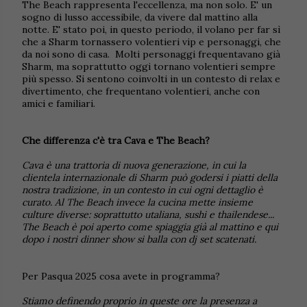
The Beach rappresenta l'eccellenza, ma non solo. E' un
sogno di lusso accessibile, da vivere dal mattino alla
notte. E' stato poi, in questo periodo, il volano per far sì
che a Sharm tornassero volentieri vip e personaggi, che
da noi sono di casa. Molti personaggi frequentavano già
Sharm, ma soprattutto oggi tornano volentieri sempre
più spesso. Si sentono coinvolti in un contesto di relax e
divertimento, che frequentano volentieri, anche con
amici e familiari.
Che differenza c'è tra Cava e The Beach?
Cava è una trattoria di nuova generazione, in cui la
clientela internazionale di Sharm può godersi i piatti della
nostra tradizione, in un contesto in cui ogni dettaglio è
curato. Al The Beach invece la cucina mette insieme
culture diverse: soprattutto utaliana, sushi e thailendese...
The Beach è poi aperto come spiaggia già al mattino e qui
dopo i nostri dinner show si balla con dj set scatenati.
Per Pasqua 2025 cosa avete in programma?
Stiamo definendo proprio in queste ore la presenza a