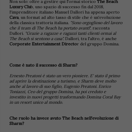
Non solo: oltre a gestire qui l'ormai storico
The Beach
Luxury Clu
b, uno spazio di successo fin dal 2018,
l'imprenditore italiano Manuel Dallori ha appena aperto
Cava
, un format ad alto tasso di stile che è un'evoluzione
della classica trattoria italiana.
"Sono orgoglioso del lavoro
che il team di The Beach ha portato avanti
", racconta
Dallori.
"Grazie a ragazze e ragazzi tanti clienti ormai al
The Beach si sentono a casa".
Dallori, tra l'altro, è anche
Corporate Entertainment Directo
r del gruppo Domina.
Come è nato il successo di Sharm?
Ernesto Preatoni è stato un vero pioniere. E' stato il primo
ad aprire la destinazione a turismo, e Sharm deve molto
anche al lavoro di suo figlio, Eugenio Preatoni. Enrico
Toniazzi, Ceo del gruppo Domina, ha poi creduto e
investito in nuovi progetti trasformando Domina Coral Bay
in un resort unico al mondo.
Che ruolo ha invece avuto The Beach nell'evoluzione di
Sharm?