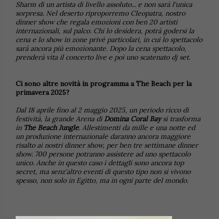
Sharm di un artista di livello assoluto... e non sarà l'unica
sorpresa. Nel deserto riproporremo Cleopatra, nostro
dinner show che regala emozioni con ben 20 artisti
internazionali, sul palco. Chi lo desidera, potrà godersi la
cena e lo show in zone privè particolari, in cui lo spettacolo
sarà ancora più emozionante. Dopo la cena spettacolo,
prenderà vita il concerto live e poi uno scatenato dj set.
Ci sono altre novità in programma a The Beach per la
primavera 2025?
Dal 18 aprile fino al 2 maggio 2025, un periodo ricco di
festività, la grande Arena di
Domina Coral Bay
si trasforma
in
The Beach Jungle
. Allestimenti da mille e una notte ed
un produzione internazionale daranno ancora maggiore
risalto ai nostri dinner show, per ben tre settimane dinner
show. 700 persone potranno assistere ad uno spettacolo
unico. Anche in questo caso i dettagli sono ancora top
secret, ma senz'altro eventi di questo tipo non si vivono
spesso, non solo in Egitto, ma in ogni parte del mondo.