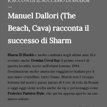
RACCONTA IL SUCCESSO DI SHARM
Manuel Dallori (The
Beach, Cava) racconta il
successo di Sharm
Sharm El Sheikh
è molto cambiata negli ultimi anni. Si è
evoluto anche
Domina Coral Bay
, il primo resort di
questa località, sorto nell'otmai lontano 1994.
Destinazione molto amata dai viaggiatori italiani per il
suo mare cristallino, tutto l'anno, Sharm non è troppo
lontana dal nostro paese (meno di 4 ore di volo da Roma)
e oggi oggi viene scelta anche da vip e personaggi come
Federico Fashion Style
, che qui ha appena aperto un suo
nuovo salone.