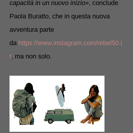
capacità in un nuovo inizio»
, conclude
Paola Buratto, che in questa nuova
avventura parte
da
https://www.instagram.com/rebel50.i
t
, ma non solo.