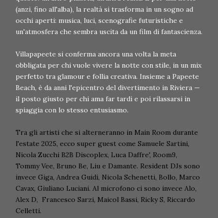
(anzi, fino all'alba), la realtà si trasforma in un sogno ad
occhi aperti: musica, luci, scenografie futuristiche e
un'atmosfera che sembra uscita da un film di fantascienza.
Villapapeete si conferma ancora una volta la meta
obbligata per chi vuole vivere la notte con stile, in un mix
perfetto tra glamour e follia creativa. Insieme a Papeete
Beach, è da anni l'epicentro del divertimento in Riviera —
il posto giusto per chi ama far tardi e poi rilassarsi in
spiaggia con lo stesso entusiasmo.
Tra gli artisti che si alterneranno in Main Room durante
l'estate 2025, ecco super guest come Samuele Sartini,
Nicola Zucchi B2B Discoplex, Luca Daffre', Room9,
Tommy Vee, Bruno Be, Liu e Damante. Resident DJs sono
invece Giga, Andrea Guidi, Nicola Schenetti, Bollo, Marco
Cavax, Giuliano Luciani. Al microfono ci sono invece Alo,
Alex D, Francesco Sarzi, Maicol Bassi, Ricky S, Riccardo
Celletti.