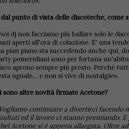
on solo loro».
 dal punto di vista delle discoteche, come
Noi dj non facciamo più ballare solo le dis
pazi aperti all
'
ora di colazione. E' una tend
a pian piano sta succedendo anche qui, dov
arty pomeridiani sono per fortuna un'abitu
isco aprono sempre più presto. Perché tutt
esta uguale… e non si vive di nostalgie».
i sono altre novità firmate Acetone?
Vogliamo continuare a divertirci facendo mu
isultati ed il lavoro ci stanno premiando. E 
abel Acetone si è appena allargata. Oltre a