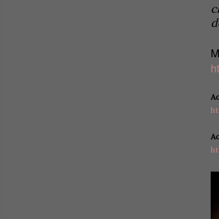
c
d
M
h
Ac
h
A
h