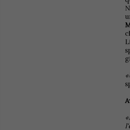
N
u
M
c
L
s
g
«
s
A
«
l