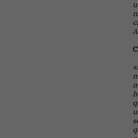
u
n
c
A
C
«
m
m
h
q
u
s
q