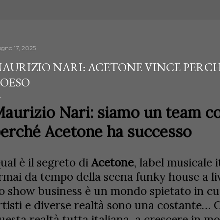
ugno 17, 2025
AURIZIO NARI: ACETONE VINCE PERC
OESO
aurizio Nari: siamo un team c
erché Acetone ha successo
ual è il segreto di
Acetone
, label musicale 
rmai da tempo della scena funky house a li
o show business è un mondo spietato in cui
rtisti e diverse realtà sono una costante…
uesta realtà tutta italiana, a crescere in 