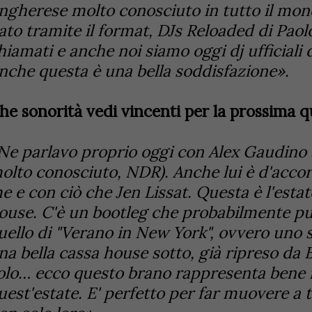
ngherese molto conosciuto in tutto il mond
ato tramite il format, DJs Reloaded di Pao
hiamati e anche noi siamo oggi dj ufficiali d
nche questa è una bella soddisfazione».
he sonorità vedi vincenti per la prossima 
Ne parlavo proprio oggi con Alex Gaudino (
olto conosciuto, NDR). Anche lui è d'acco
e e con ciò che Jen Lissat. Questa è l'estat
ouse. C'è un bootleg che probabilmente pu
uello di "Verano in New York", ovvero uno 
na bella cassa house sotto, già ripreso d
olo… ecco questo brano rappresenta bene i
uest'estate. E' perfetto per far muovere a 