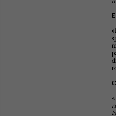
n
E
«
s
m
p
d
r
C
«
r
l