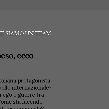
HÉ SIAMO UN TEAM
oeso, ecco
italiana protagonista
vello internazionale?
 ego e guerre tra
 Come sta facendo
modo esponenziale?