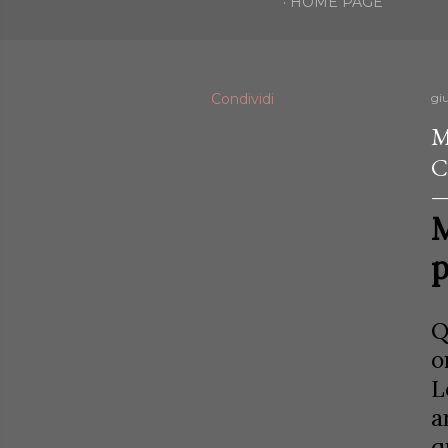
HOME PAGE
Condividi
gi
M
C
M
p
Q
o
L
a
q