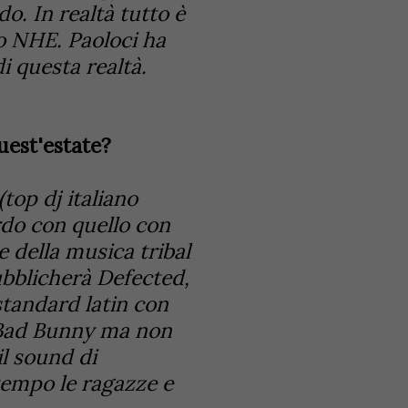
o. In realtà tutto è
lo NHE. Paoloci ha
i questa realtà.
quest'estate?
top dj italiano
rdo con quello con
e della musica tribal
bblicherà Defected,
standard latin con
a Bad Bunny ma non
l sound di
tempo le ragazze e