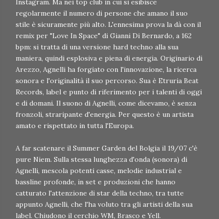
Instagram. Ma nei top club in cui si esibisce
regolarmente il numero di persone che amano il suo
stile è sicuramente più alto. L'ennesima prova la dà con il
remix per "Love In Space" di Gianni Di Bernardo, a 162
bpm: si tratta di una versione hard techno alla sua
maniera, quindi esplosiva e piena di energia. Originario di
Arezzo, Agnelli ha forgiato con l'innovazione, la ricerca
sonora e l'originalità il suo percorso. Sua è Etruria Beat
Records, label e punto di riferimento per i talenti di oggi
e di domani. Il suono di Agnelli, come dicevamo, è senza
fronzoli, straripante d'energia. Per questo è un artista
amato e rispettato in tutta l'Europa.
A far scatenare il Summer Garden del Bolgia il 19/07 c'è
pure Niem. Sulla stessa lunghezza d'onda (sonora) di
Agnelli, mescola potenti casse, melodie industrial e
bassline profonde, in set e produzioni che hanno
catturato l'attenzione di star della techno, tra tutte
appunto Agnelli, che l'ha voluto tra gli artisti della sua
label. Chiudono il cerchio WM, Brasco e Yell.