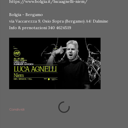
https://www.bolgia.it/lucaagnelli-niem/
Bolgia - Bergamo
via Vaccarezza 9, Osio Sopra (Bergamo) A4: Dalmine
Info & prenotazioni 340 4624519
Condividi