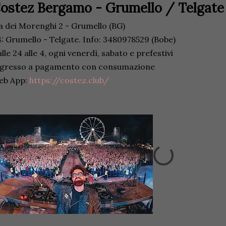
ostez Bergamo - Grumello / Telgate 
a dei Morenghi 2 - Grumello (BG)
: Grumello - Telgate. Info: 3480978529 (Bobe)
lle 24 alle 4, ogni venerdì, sabato e prefestivi
ngresso a pagamento con consumazione
eb App:
https://costez.club/