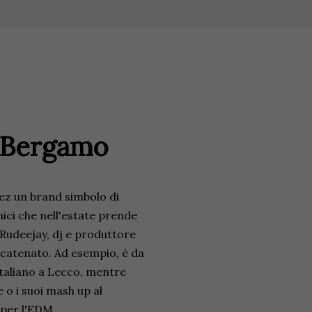
- Bergamo
tez un brand simbolo di
mici che nell'estate prende
 Rudeejay, dj e produttore
scatenato. Ad esempio, è da
 italiano a Lecco, mentre
 o i suoi mash up al
 per l'EDM.