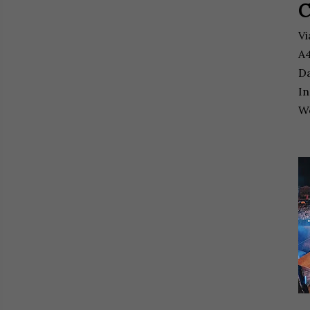
C
Vi
A4
Da
I
W