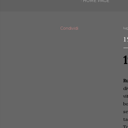
HOME PAGE
Condividi
lug
1
Ru
di
vi
bo
se
ta
To