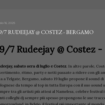
lio 16, 2025
9/7 RUDEEJAY @ COSTEZ - BERGAMO
19/7 Rudeejay @ Costez 
deejay, sabato sera di luglio e Costez
. In altre parole, Cos
vertimento, ritmo, party e notti passate a ridere con gli a
ta a Telgate, Bergamo, sabato 19 luglio propone il sound di
lognese da tempo al top in tutta Europa con il suo sound 
mpre tra gli artisti più attesi al Nameless, celebre festival
nti colleghi dj sempre più spesso propongono le sue tracce
morrowland, in Belgio, il festival più importante al mondo