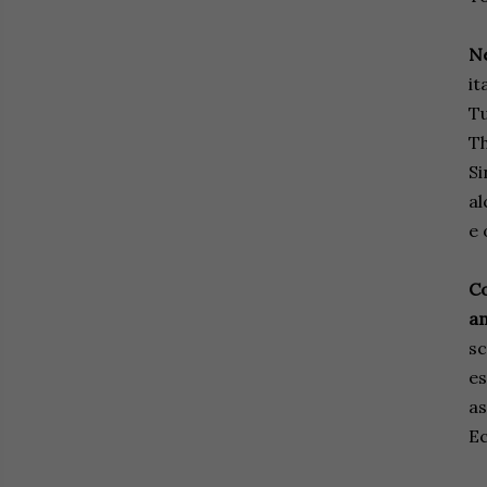
Ne
it
Tu
Th
Si
al
e 
Co
am
sc
es
as
Ec