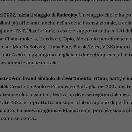
l 2002, inizia il viaggio di Rudeejay.
Un viaggio che lo ha por
aliani più affermati anche nella scena internazionale, a co
jamo, TNT, Plastik Funk, a essere supportato da artisti del
e Chainsmokers, Hardwell, Diplo, Alok (solo per citarne al
nclar, Martin Solveig, Jonas Blue, Burak Yeter, VIZE (ancora
cuni). A ciò si aggiungono migliaia di dancefloor calcati in t
ovviamente anche in Italia.
stez è un brand simbolo di divertimento, ritmo, party e not
ici.
Creato da Paolo e Francesco Battaglia nel 2007, nel 
atenare club, discobar, festival in diverse regioni italiane..
tate 2025, è soprattutto un super club strapieno di perfor
soluto. La nuova stagione è Mainstream, perché essere al 
come se conta...