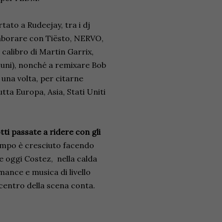
tato a Rudeejay, tra i dj
llaborare con Tiësto, NERVO,
 calibro di Martin Garrix,
cuni), nonché a remixare Bob
 una volta, per citarne
utta Europa, Asia, Stati Uniti
ti passate a ridere con gli
tempo è cresciuto facendo
. e oggi Costez, nella calda
mance e musica di livello
centro della scena conta.