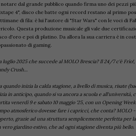
 notare dal grande pubblico quando firma uno dei pezzi più
xtape 4", disco che batte ogni record restano al primo post
ttimane di fila: è lui l'autore di "Star Wars" con le voci di 
ricolo. Questa produzione musicale gli vale due certificaz
sco d'oro e poi di platino. Da allora la sua carriera è in co
passionato di gaming.
a luglio 2025 che succede al MOLO Brescia? Il 24/7 c'è Frìo!, i
ndy Crush...
 quando inizia la calda stagione, a livello di musica, risate (ba
izia in anticipo, quando si va ancora a scuola e all'università, cos
rtita venerdì 9 e sabato 10 maggio '25, con un Opening Weeken
mpo atmosferico dovesse fare i capricci, che conta? MOLO - B
perto, grazie ad una struttura semplicemente perfetta per la
 vero giardino estivo, che ad ogni stagione diventa più bello.