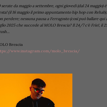
 serate da maggio a settembre, ogni giovedì (dal 24 maggio) è F
esta! (il 16 maggio il primo appuntamento hip hop con Rehab),
n perdere; nessuna pausa a Ferragosto (così può ballare qui 
glio 2025 che succede al MOLO Brescia? Il 24/7 c'è Frìo!, il 2
ush...
OLO Brescia
ttps://www.instagram.com/molo_brescia/