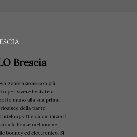
ESCIA
LO Brescia
uova generazione con più
to per vivere l'estate a
 mette mano alla sua prima
uriosisce della parte
tyloops 11 e da qui inizia il
si sulla house melbourne
le bouncy ed elettronico. Si