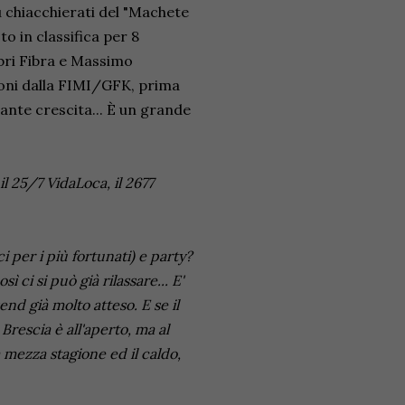
 chiacchierati del "Machete
o in classifica per 8
Fabri Fibra e Massimo
ioni dalla FIMI/GFK, prima
stante crescita... È un grande
l 25/7 VidaLoca, il 2677
ci per i più fortunati) e party?
ì ci si può già rilassare... E'
d già molto atteso. E se il
rescia è all'aperto, ma al
 mezza stagione ed il caldo,