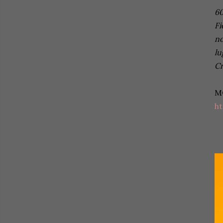
60
Fi
no
lu
Cr
M
h