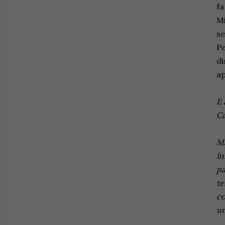
fa
Mi
se
Pe
di
ap
E 
Ca
Ma
In
pa
te
co
un