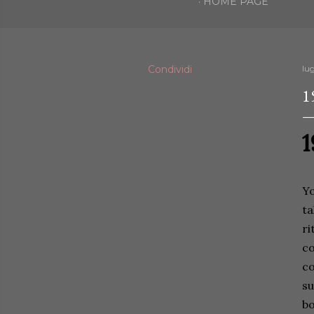
HOME PAGE
Condividi
lug
1
1
Yo
ta
ri
co
co
su
bo