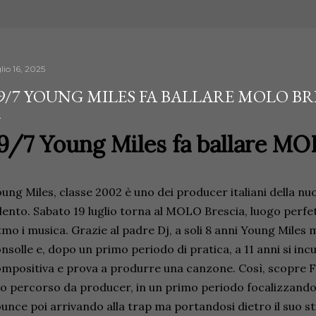
lio 16, 2025
9/7 YOUNG MILES FA BALLARE MOLO BR
9/7 Young Miles fa ballare MO
ung Miles, classe 2002 è uno dei producer italiani della n
lento. Sabato 19 luglio torna al MOLO Brescia, luogo perfet
tmo i musica. Grazie al padre Dj, a soli 8 anni Young Miles
nsolle e, dopo un primo periodo di pratica, a 11 anni si inc
mpositiva e prova a produrre una canzone. Così, scopre Frui
o percorso da producer, in un primo periodo focalizzando
unce poi arrivando alla trap ma portandosi dietro il suo sti