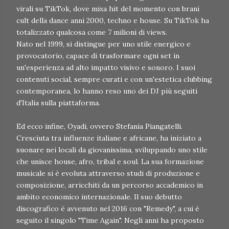
virali su TikTok, dove mixa hit del momento con brani
cult della dance anni 2000, techno e house. Su TikTok ha
totalizzato qualcosa come 7 milioni di views.
Nato nel 1999, si distingue per uno stile energico e
provocatorio, capace di trasformare ogni set in
un'esperienza ad alto impatto visivo e sonoro. I suoi
contenuti social, sempre curati e con un'estetica clubbing
contemporanea, lo hanno reso uno dei DJ più seguiti
d'Italia sulla piattaforma.
Ed ecco infine, Oyadi, ovvero Stefania Piangatelli.
Cresciuta tra influenze italiane e africane, ha iniziato a
suonare nei locali da giovanissima, sviluppando uno stile
che unisce house, afro, tribal e soul. La sua formazione
musicale si è evoluta attraverso studi di produzione e
composizione, arricchiti da un percorso accademico in
ambito economico internazionale. Il suo debutto
discografico è avvenuto nel 2016 con "Remedy", a cui è
seguito il singolo "Time Again". Negli anni ha proposto