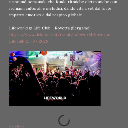
un sound personale che fonde ritmiche elettroniche con
richiami culturali e melodici, dando vita a set dal forte
impatto emotivo e dal respiro globale.
Lifeworld @ Life Club - Rovetta (Bergamo)
https://www.ticketsms.it/event/Lifeworld-Rovetta-
Lifeclub-25-07-2025
Condividi