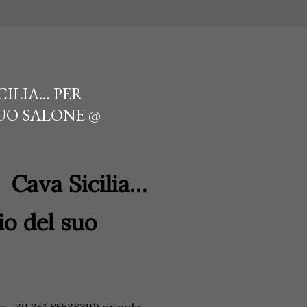
CILIA… PER
SUO SALONE @
@
Cava Sicilia…
io del suo