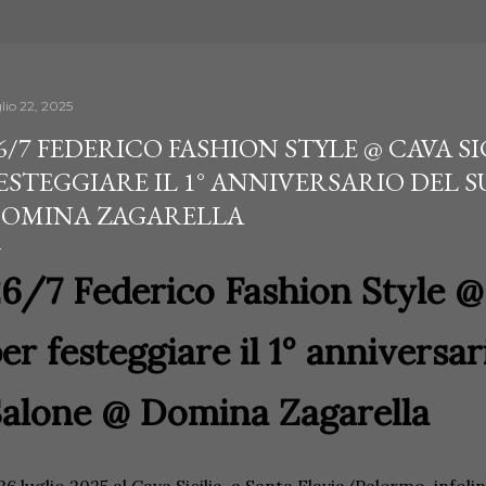
lio 22, 2025
6/7 FEDERICO FASHION STYLE @ CAVA SI
ESTEGGIARE IL 1° ANNIVERSARIO DEL 
OMINA ZAGARELLA
26/7
Federico Fashion Style 
er festeggiare il 1° anniversar
alone @ Domina Zagarella