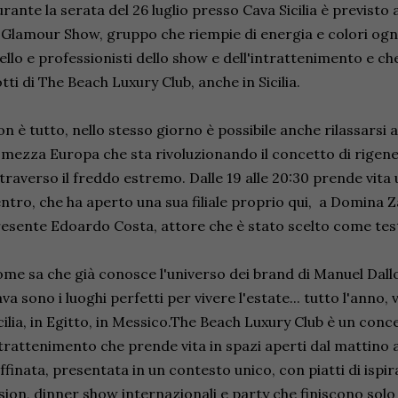
rante la serata del 26 luglio presso Cava Sicilia è previst
 Glamour Show, gruppo che riempie di energia e colori og
vello e professionisti dello show e dell'intrattenimento e c
tti di The Beach Luxury Club, anche in Sicilia.
n è tutto, nello stesso giorno è possibile anche rilassarsi 
 mezza Europa che sta rivoluzionando il concetto di rigene
traverso il freddo estremo. Dalle 19 alle 20:30 prende vita
ntro, che ha aperto una sua filiale proprio qui, a Domina Za
esente Edoardo Costa, attore che è stato scelto come tes
me sa che già conosce l'universo dei brand di Manuel Dallo
va sono i luoghi perfetti per vivere l'estate... tutto l'anno,
cilia, in Egitto, in Messico.The Beach Luxury Club è un conc
trattenimento che prende vita in spazi aperti dal mattino 
ffinata, presentata in un contesto unico, con piatti di isp
sion, dinner show internazionali e party che finiscono solo 