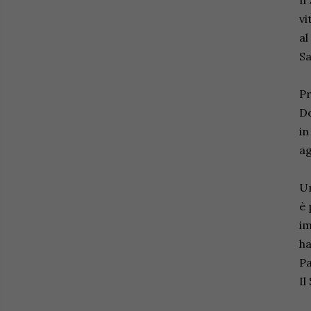
Il
vi
al
Sa
Pr
Do
in
ag
Un
è 
im
ha
Pa
Il