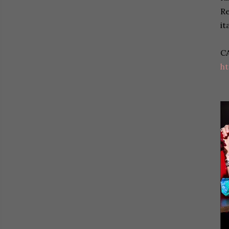
Re
it
C
h