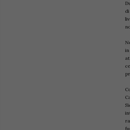
Du
di
li
no
No
in
at
ce
pr
Co
Ca
Si
in
ra
fu