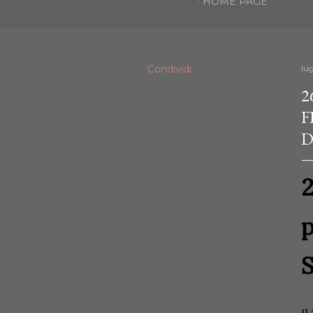
HOME PAGE
Condividi
lug
2
F
D
p
S