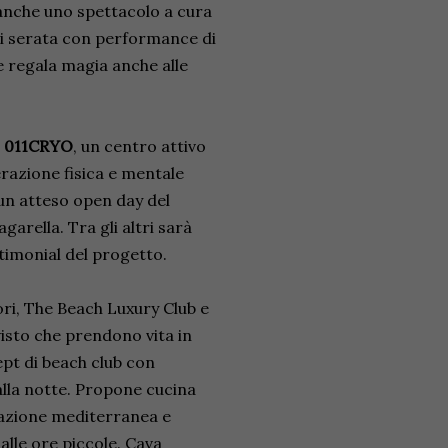
o anche uno spettacolo a cura
ni serata con performance di
he regala magia anche alle
a
011CRYO
, un centro attivo
razione fisica e mentale
 un atteso open day del
garella. Tra gli altri sarà
timonial del progetto.
ri, The Beach Luxury Club e
 visto che prendono vita in
ept di beach club con
alla notte. Propone cucina
irazione mediterranea e
alle ore piccole. Cava