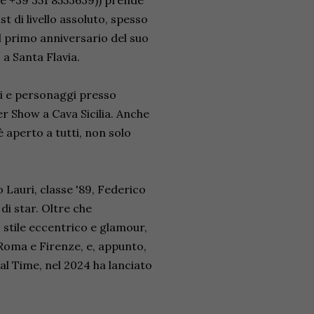
line +39 351 8553639)) prende
st di livello assoluto, spesso
il primo anniversario del suo
a Santa Flavia.
ici e personaggi presso
er Show a Cava Sicilia. Anche
 aperto a tutti, non solo
 Lauri, classe '89, Federico
 di star. Oltre che
o stile eccentrico e glamour,
 Roma e Firenze, e, appunto,
al Time, nel 2024 ha lanciato