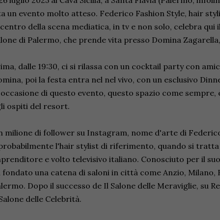
 26 luglio 2025 al Cava Sicilia, a Santa Flavia (Palermo, info
ta un evento molto atteso. Federico Fashion Style, hair styli
 centro della scena mediatica, in tv e non solo, celebra qui 
lone di Palermo, che prende vita presso Domina Zagarella, 
ima, dalle 19:30, ci si rilassa con un cocktail party con am
mina, poi la festa entra nel nel vivo, con un esclusivo Dinn
 occasione di questo evento, questo spazio come sempre, è
li ospiti del resort.
 milione di follower su Instagram, nome d'arte di Federico
probabilmente l'hair stylist di riferimento, quando si tratta
prenditore e volto televisivo italiano. Conosciuto per il su
 fondato una catena di saloni in città come Anzio, Milano,
lermo. Dopo il successo de Il Salone delle Meraviglie, su Re
 Salone delle Celebrità.