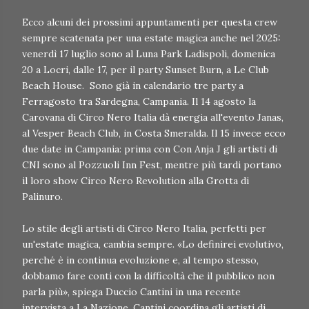
Ecco alcuni dei prossimi appuntamenti per questa crew
sempre scatenata per una estate magica anche nel 2025:
venerdì 17 luglio sono al Luna Park Ladispoli, domenica
20 a Locri, dalle 17, per il party Sunset Burn, a Le Club
Beach House. Sono già in calendario tre party a
Ferragosto tra Sardegna, Campania. Il 14 agosto la
Carovana di Circo Nero Italia dà energia all'evento Janas,
al Vesper Beach Club, in Costa Smeralda. Il 15 invece ecco
due date in Campania: prima con Con Anja J gli artisti di
CNI sono al Pozzuoli Inn Fest, mentre più tardi portano
il loro show Circo Nero Revolution alla Grotta di
Palinuro.
Lo stile degli artisti di Circo Nero Italia, perfetti per
un'estate magica, cambia sempre. «Lo definirei evolutivo,
perché è in continua evoluzione e, al tempo stesso,
dobbamo fare conti con la difficoltà che il pubblico non
parla più», spiega Duccio Cantini in una recente
intervista a La Nazione. Cantini coordina gli artisti di