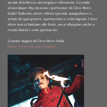
un mix di bellezza, meraviglia e riflessione. Li rende
straordinari. Ma chi sono i performer di Circo Nero
Italia? Ballerini, attori, effetti speciali, mangiafuoco e
artisti di ogni genere, spettacolari e coinvolgenti. I loro
show non si limitano alle feste, ma si allargano anche a
eventi diurni e cene spettacolo.
L'estate magica di Circo Nero Italia
https://www.circoneroitalia.it