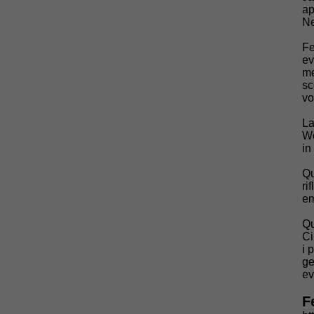
ap
Ne
Fe
ev
me
sc
vo
La
Wo
in
Qu
ri
em
Qu
Ci
i 
ge
ev
F