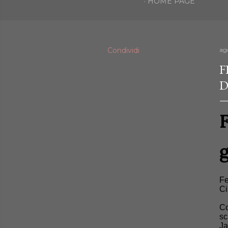
HOME PAGE
Condividi
ago
F
D
g
Fe
Ci
Co
sc
Ja