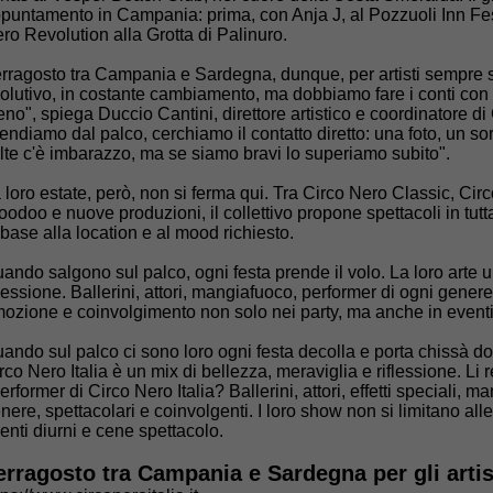
puntamento in Campania: prima, con Anja J, al Pozzuoli Inn Fest
ro Revolution alla Grotta di Palinuro.
rragosto tra Campania e Sardegna, dunque, per artisti sempre sor
olutivo, in costante cambiamento, ma dobbiamo fare i conti con
no", spiega Duccio Cantini, direttore artistico e coordinatore di 
endiamo dal palco, cerchiamo il contatto diretto: una foto, un sor
lte c'è imbarazzo, ma se siamo bravi lo superiamo subito".
 loro estate, però, non si ferma qui. Tra Circo Nero Classic, Ci
odoo e nuove produzioni, il collettivo propone spettacoli in tutta
 base alla location e al mood richiesto.
ando salgono sul palco, ogni festa prende il volo. La loro arte 
flessione. Ballerini, attori, mangiafuoco, performer di ogni genere
ozione e coinvolgimento non solo nei party, ma anche in eventi 
ando sul palco ci sono loro ogni festa decolla e porta chissà dov
rco Nero Italia è un mix di bellezza, meraviglia e riflessione. Li
performer di Circo Nero Italia? Ballerini, attori, effetti speciali, m
nere, spettacolari e coinvolgenti. I loro show non si limitano all
enti diurni e cene spettacolo.
erragosto tra Campania e Sardegna per gli artist