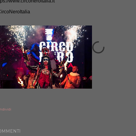
tps://www.circoneroitalia.it
ircoNeroItalia
ndividi
OMMENTI