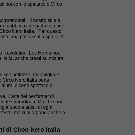
; poi con lo spettacolo Circo
prendenti. "Il nostro stile è
 un pubblico che parla sempre
Circo Nero Italia. "Per questo
riso, una pacca sulla spalla. A
rco Revolution, Los Hermanos,
 Italia, anche creati su misura
unisce bellezza, meraviglia e
: Circo Nero Italia porta
diurni e cene spettacolo.
e. L'arte dei performer di
 rende straordinari. Ma chi sono
angiafuoco e artisti di ogni
e feste, ma si allargano anche a
i di Circo Nero Italia