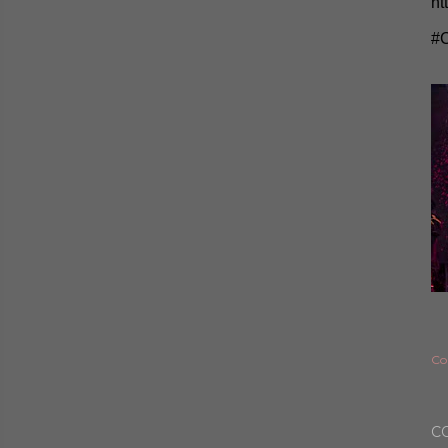
ht
#C
Co
C