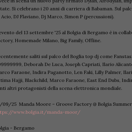
vece in scena un nuovo party firmato Dylan, Afrodylan, imp
tate. Si celebrano i 20 anni di carriera di Babaman. Sul pal
 Acio, DJ Flaviano, Dj Marco, Simon P (percussioni).
evento del 13 settembre '25 al Bolgia di Bergamo è in coll
ctory, Homemade Milano, Big Family, Offline.
centemente saliti sul palco del Boglia top dj come Fansta
9999999, Deborah De Luca, Joseph Capriati, Ilario Alicante
rco Faraone, Indira Paganotto, Len Faki, Lilly Palmer, Ilar
tima Hajji, Blackchild, Marco Faraone, East End Dubs, Indi
nti altri protagonisti della scena elettronica mondiale.
3/09/25 Manda Moore – Groove Factory @ Bolgia Summe
ttps://www.bolgia.it/manda-moor/
lgia - Bergamo