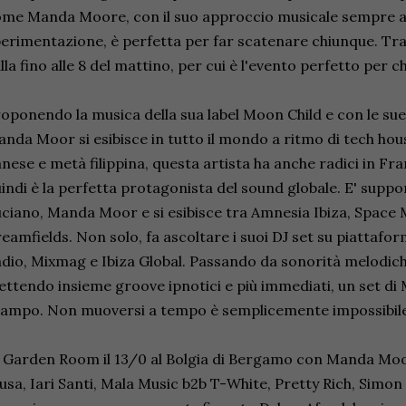
me Manda Moore, con il suo approccio musicale sempre al
erimentazione, è perfetta per far scatenare chiunque. Tra l'
lla fino alle 8 del mattino, per cui è l'evento perfetto per c
oponendo la musica della sua label Moon Child e con le s
nda Moor si esibisce in tutto il mondo a ritmo di tech house
nese e metà filippina, questa artista ha anche radici in Fra
indi è la perfetta protagonista del sound globale. E' supp
ciano, Manda Moor e si esibisce tra Amnesia Ibiza, Space 
eamfields. Non solo, fa ascoltare i suoi DJ set su piattafo
dio, Mixmag e Ibiza Global. Passando da sonorità melodich
ttendo insieme groove ipnotici e più immediati, un set d
ampo. Non muoversi a tempo è semplicemente impossibil
 Garden Room il 13/0 al Bolgia di Bergamo con Manda Mo
usa, Iari Santi, Mala Music b2b T-White, Pretty Rich, Simon