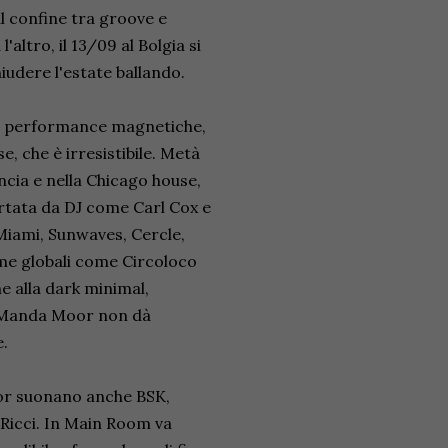
 confine tra groove e
altro, il 13/09 al Bolgia si
hiudere l'estate ballando.
ue performance magnetiche,
, che è irresistibile. Metà
ncia e nella Chicago house,
ortata da DJ come Carl Cox e
Miami, Sunwaves, Cercle,
rme globali come Circoloco
e alla dark minimal,
i Manda Moor non dà
e.
or suonano anche BSK,
 Ricci. In Main Room va