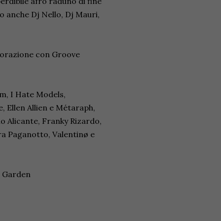
erdibile afro raduno di fine
co anche Dj Nello, Dj Mauri,
aborazione con Groove
sm, I Hate Models,
, Ellen Allien e Métaraph,
io Alicante, Franky Rizardo,
ra Paganotto, Valentinø e
r Garden