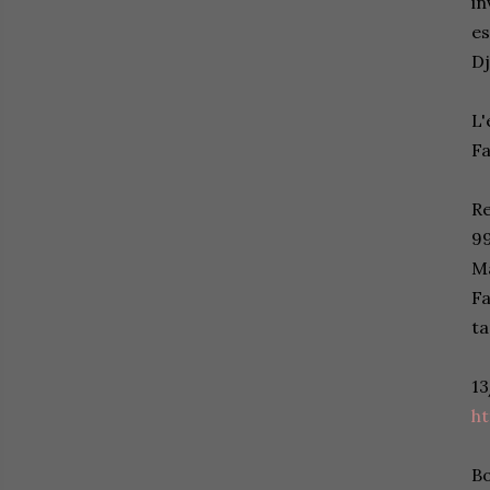
in
es
Dj
L'
Fa
Re
99
Ma
Fa
ta
1
h
Bo