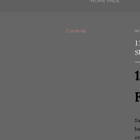
HOME PAGE
Condividi
se
1
S
Sa
ba
or