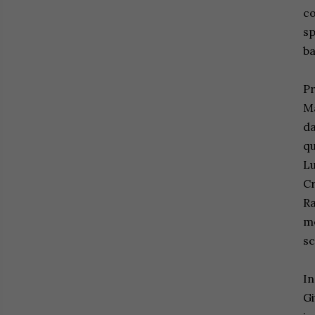
co
sp
ba
Pr
Ma
da
qu
Lu
Cr
Ra
me
sc
In
Gi