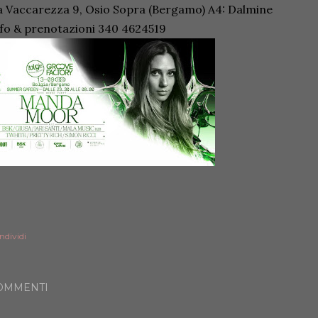
a Vaccarezza 9, Osio Sopra (Bergamo) A4: Dalmine
fo & prenotazioni 340 4624519
ndividi
OMMENTI