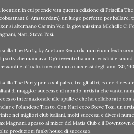
 location in cui prende vita questa edizione di Priscilla The 
cobsstraat 6, Amsterdam), un luogo perfetto per ballare, tr
xer si alternano Carmin Vee, la giovanissima MIchelle C, 
gnani, Nari, Steve Tosi.
iscilla The Party, by Acetone Records, non è una festa come 
il party che mancava. Ogni evento ha un irresistibile sound 
cessanti e attuali si mescolano a successi degli anni '80, '9
iscilla The Party porta sul palco, tra gli altri, come diceva
aliani di maggior successo al mondo, artista che vanta num
ccesso internazionale alle spalle e che ha collaborato con s
nclar e l'olandese Tiesto. Con Nari ecco Steve Tosi, un artis
finite nei migliori club italiani, molti successi e diversi nu
x Magnani, spesso al mixer del Matis Club e il Downtown d
lte produzioni funky house di successo.