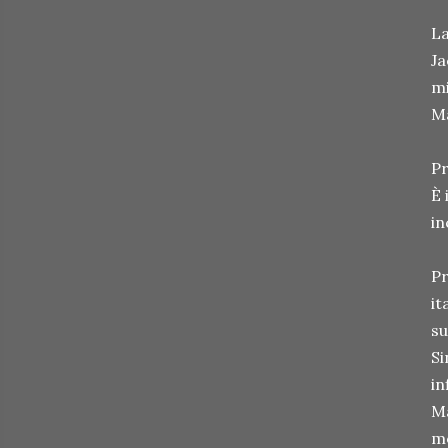
La
Ja
mi
Ma
Pr
È 
in
Pr
it
su
Si
in
Ma
mo