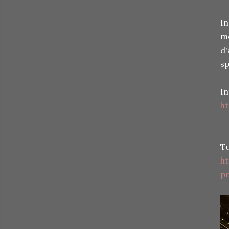
In
mo
d'
sp
In
ht
Tu
h
pr