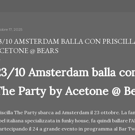
tobre 17, 2025
3/10 AMSTERDAM BALLA CON PRISCILLA
CETONE @ BEARS
23/10 Amsterdam balla con 
The Party by Acetone @ B
iscilla The Party sbarca ad Amsterdam il 23 ottobre. La fam
bel italiana specializzata in funky house, fa quindi ballare l
rtecipando il 24 a grande evento in programma al Bar T