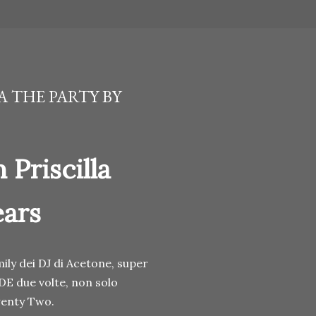
 THE PARTY BY
Priscilla
ears
ily dei DJ di Acetone, super
'ADE due volte, non solo
wenty Two.