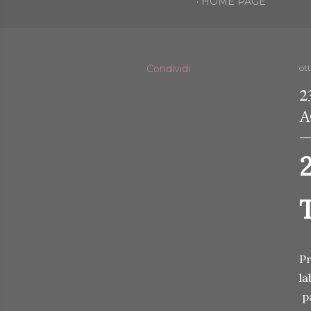
HOME PAGE
Condividi
ot
2
A
Pr
la
pa