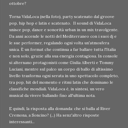
ottobre?
Torna VidaLoca (nella foto), party scatenato dal groove
pop, hip hop e latin e scatenato. Il sound di VidaLoca
unisce pop, dance e sonorità urban in un mix travolgente.
Da anni accende le notti del Mediterraneo con i suoi dj e
le sue performer, regalando ogni volta un'atmosfera
unica. È un format che continua a far ballare tutta l'Italia
e non solo, grazie alla sua energia contagiosa. In console
si alternano protagonisti come Giulia Alberti e Tommy
Luciani, mentre sul palco un corpo di ballo di altissimo
livello trasforma ogni serata in uno spettacolo completo,
tra pop, hit del momento e ritmi latin che dominano le
classifiche mondiali. VidaLoca è, in sintesi, un vero
musical da vivere ballando fino all'ultima nota.
E quindi, la risposta alla domanda: che si balla al River
Cremona, a Soncino? (...) Ha senz'altro risposte
interessanti...