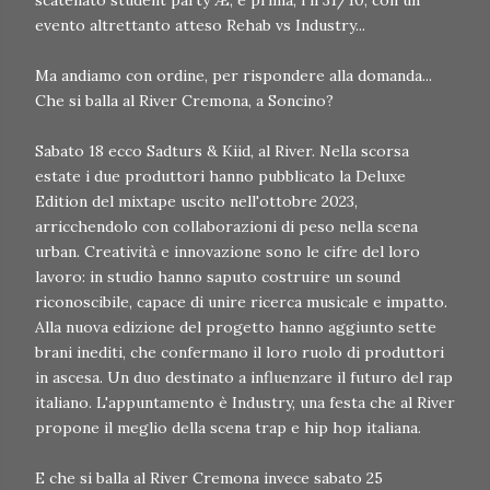
scatenato student party Æ, e prima, i il 31/10, con un
evento altrettanto atteso Rehab vs Industry...
Ma andiamo con ordine, per rispondere alla domanda...
Che si balla al River Cremona, a Soncino?
Sabato 18 ecco Sadturs & Kiid, al River. Nella scorsa
estate i due produttori hanno pubblicato la Deluxe
Edition del mixtape uscito nell'ottobre 2023,
arricchendolo con collaborazioni di peso nella scena
urban. Creatività e innovazione sono le cifre del loro
lavoro: in studio hanno saputo costruire un sound
riconoscibile, capace di unire ricerca musicale e impatto.
Alla nuova edizione del progetto hanno aggiunto sette
brani inediti, che confermano il loro ruolo di produttori
in ascesa. Un duo destinato a influenzare il futuro del rap
italiano. L'appuntamento è Industry, una festa che al River
propone il meglio della scena trap e hip hop italiana.
E che si balla al River Cremona invece sabato 25