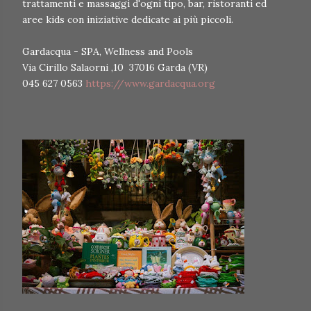
trattamenti e massaggi d'ogni tipo, bar, ristoranti ed
aree kids con iniziative dedicate ai più piccoli.
Gardacqua - SPA, Wellness and Pools
Via Cirillo Salaorni ,10 37016 Garda (VR)
045 627 0563
https://www.gardacqua.org