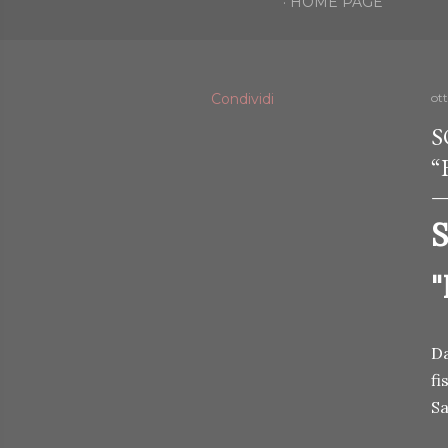
HOME PAGE
Condividi
ot
S
“
S
"
Da
fi
Sa