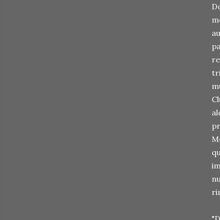
Do
mo
au
pa
re
tr
mu
Cl
al
pr
Mo
qu
im
nu
ri
"D