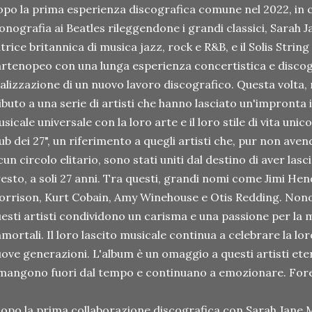
po la prima esperienza discografica comune nel 2022, in 
nografia ai Beatles rileggendone i grandi classici, Sarah 
trice britannica di musica jazz, rock e R&B, e il Solis Strin
rtenopeo con una lunga esperienza concertistica e discogr
alizzazione di un nuovo lavoro discografico. Questa volta
ibuto a una serie di artisti che hanno lasciato un'impronta
sicale universale con la loro arte e il loro stile di vita unico.
ub dei 27", un riferimento a quegli artisti che, pur non aven
cun circolo elitario, sono stati uniti dal destino di aver l
esto, a soli 27 anni. Tra questi, grandi nomi come Jimi Hendr
rrison, Kurt Cobain, Amy Winehouse e Otis Redding. Nonos
esti artisti condividono un carisma e una passione per la mu
mortali. Il loro lascito musicale continua a celebrare la lo
ove generazioni. L'album è un omaggio a questi artisti eter
mangono fuori dal tempo e continuano a emozionare. For
opo la prima collaborazione discografica con Sarah Jane Mo