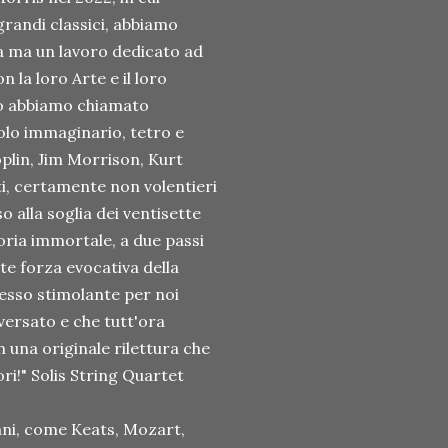
randi classici, abbiamo
a ma un lavoro dedicato ad
 la loro Arte e il loro
 Lo abbiamo chiamato
colo immaginario, tetro e
Joplin, Jim Morrison, Kurt
ti, certamente non volentieri
o alla soglia dei ventisette
loria immortale, a due passi
te forza evocativa della
tesso stimolante per noi
versato e che tutt'ora
in una originale rilettura che
ri!" Solis String Quartet
ani, come Keats, Mozart,