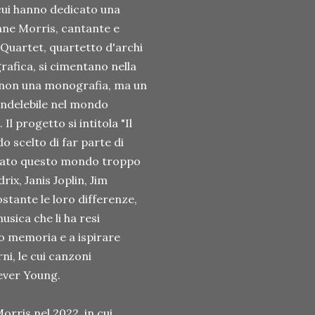
cui hanno dedicato una
Jane Morris, cantante e
g Quartet, quartetto d'archi
afica, si cimentano nella
, non una monografia, ma un
 indelebile nel mondo
 Il progetto si intitola "Il
do scelto di far parte di
asciato questo mondo troppo
ix, Janis Joplin, Jim
tante le loro differenze,
sica che li ha resi
ro memoria e a ispirare
ni, le cui canzoni
ever Young.
rris nel 2022, in cui