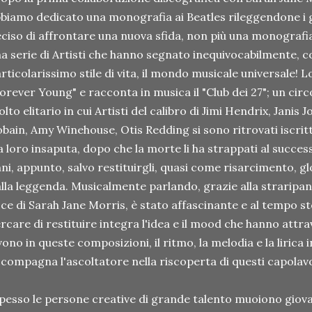
biamo dedicato una monografia ai Beatles rileggendone i g
ciso di affrontare una nuova sfida, non più una monografi
a serie di Artisti che hanno segnato inequivocabilmente, con
rticolarissimo stile di vita, il mondo musicale universale!
orever Young" e racconta in musica il "Club dei 27"; un cir
lto elitario in cui Artisti del calibro di Jimi Hendrix, Janis 
bain, Amy Winehouse, Otis Redding si sono ritrovati iscrit
a loro insaputa, dopo che la morte li ha strappati al success
ni, appunto, salvo restituirgli, quasi come risarcimento, g
lla leggenda. Musicalmente parlando, grazie alla straripan
ce di Sarah Jane Morris, è stato affascinante e al tempo s
rcare di restituire integra l'idea e il mood che hanno attra
vono in queste composizioni, il ritmo, la melodia e la lirica 
compagna l'ascoltatore nella riscoperta di questi capolavo
pesso le persone creative di grande talento muoiono giov