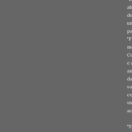
ab
de
un
pa
"F
mo
Co
e 
an
da
vo
ce
vi
ac
"S