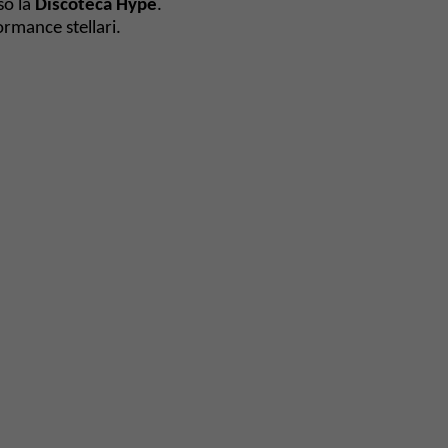
so la
Discoteca Hype
.
ormance stellari.