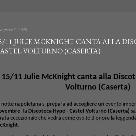
vembre 11, 2025
5/11 JULIE MCKNIGHT CANTA ALLA DIS
ASTEL VOLTURNO (CASERTA)
15/11 Julie McKnight canta alla Disco
Volturno (Caserta)
 notte napoletana si prepara ad accogliere un evento imper
ovembre
, la
Discoteca Hype - Castel Volturno (Caserta)
sa
rata eccezionale che vedrà come ospite d'onore la leggend
cKnight
.