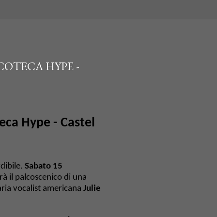
COTECA HYPE -
teca Hype -
Castel
dibile.
Sabato 15
rà il palcoscenico di una
aria vocalist americana
Julie