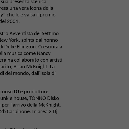
a sua presenza scenica
resa una vera icona della
y" che le è valsa il premio
del 2001.
nistro Avventista del Settimo
 New York, spinta dal nonno
di Duke Ellington. Cresciuta a
della musica come Nancy
era ha collaborato con artisti
marito, Brian McKnight. La
aldi del mondo, dall'Isola di
lentuoso DJ e produttore
, funk e house, TONNO Disko
 per l'arrivo della McKnight.
b2b Carpinone. In area 2 Dj