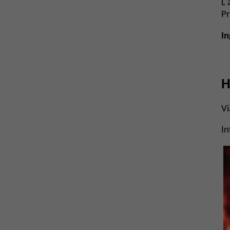
​L
Pr
In
H
Vi
In