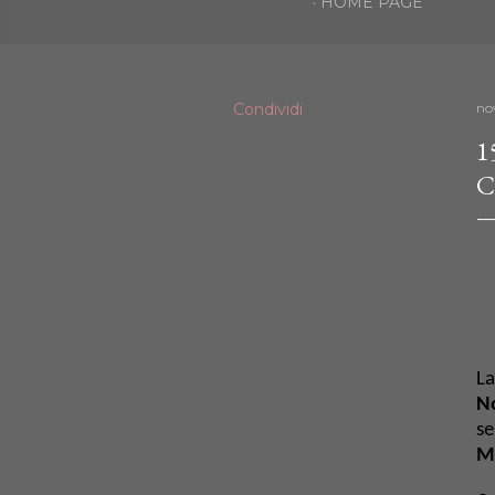
HOME PAGE
Condividi
no
1
C
La
N
se
M