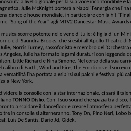
nosciuta a livello globale per la sua voce inconfondibile e l
gnetica, Julie McKnight porterà a Napoli l'energia che l'ha 
ena dance e house mondiale, in particolare con la hit "Finall
me "Song of the Year" agli MTV2 Dancestar Music Awards 
a musica scorre potente nelle vene di Julie: è figlia di un Mi
orno e di Saundra Brooks, che si esibì all'Apollo Theatre di
 Julie, Norris Turney, sassofonista e membro dell'Orchestra 
s Angeles, Julie ha formato legami duraturi con leggende 
lson, Little Richard e Nina Simone. Nel corso della sua carri
l calibro di Earth, Wind and Fire, The Emotions e il suo ex 
a versatilità l'ha portata a esibirsi sui palchi e festival più c
iza a New York.
 dividere la consolle con la star internazionale, ci sarà il ta
aliano
TONNO Disko
. Con il suo sound che spazia tra disco
pronto a scaldare il dancefloor e creare l'atmosfera perfetta
oltre in consolle si alterneranno: Tony Dn, Pino Neri, Lobo 
af, Luis De Santis, Dario Jd, Gidek.