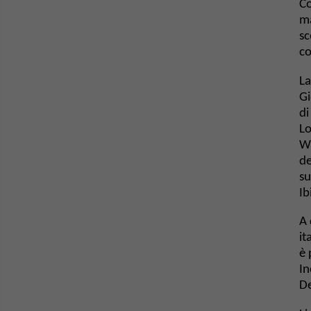
Co
ma
sc
co
​L
Gi
di
Lo
Wi
de
su
Ib
​A
it
è 
In
De