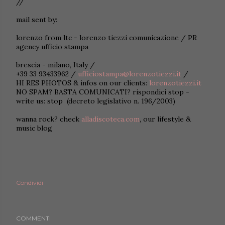
//
mail sent by:
lorenzo from ltc - lorenzo tiezzi comunicazione / PR
agency ufficio stampa
brescia - milano, Italy /
+39 33 93433962 /
ufficiostampa@lorenzotiezzi.it
/
HI RES PHOTOS & infos on our clients:
lorenzotiezzi.it
NO SPAM? BASTA COMUNICATI? rispondici stop -
write us: stop (decreto legislativo n. 196/2003)
wanna rock? check
alladiscoteca.com
, our lifestyle &
music blog
Condividi
COMMENTI