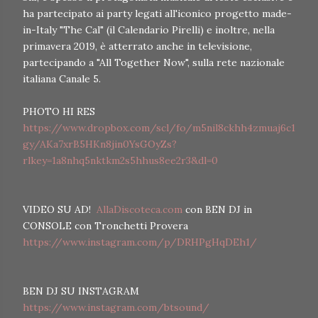
ha partecipato ai party legati all'iconico progetto made-
in-Italy "The Cal" (il Calendario Pirelli) e inoltre, nella
primavera 2019, è atterrato anche in televisione,
partecipando a "All Together Now", sulla rete nazionale
italiana Canale 5.
PHOTO HI RES
https://www.dropbox.com/scl/fo/m5nil8ckhh4zmuaj6c1
gy/AKa7xrB5HKn8jin0YsGOyZs?
rlkey=1a8nhq5nktkm2s5hhus8ee2r3&dl=0
VIDEO SU AD!
AllaDiscoteca.com
con BEN DJ in
CONSOLE con Tronchetti Provera
https://www.instagram.com/p/DRHPgHqDEh1/
BEN DJ SU INSTAGRAM
https://www.instagram.com/btsound/