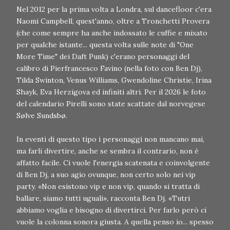
Nel 2012 per la prima volta a Londra, sul dancefloor c'era
Naomi Campbell, quest'anno, oltre a Tronchetti Provera
(che come sempre ha anche indossato le cuffie e mixato
per qualche istante... questa volta sulle note di "One
More Time" dei Daft Punk) c'erano personaggi del
calibro di Pierfrancesco Favino (nella foto con Ben Dj),
Tilda Swinton, Venus Williams, Gwendoline Christie, Irina
Shayk, Eva Herzigova ed infiniti altri. Per il 2026 le foto
del calendario Pirelli sono state scattate dal norvegese
Sølve Sundsbø.
In eventi di questo tipo i personaggi non mancano mai,
ma farli divertire, anche se sembra il contrario, non è
affatto facile. Ci vuole l'energia scatenata e coinvolgente
di Ben Dj, a suo agio ovunque, non certo solo nei vip
party. «Non esistono vip e non vip, quando si tratta di
ballare, siamo tutti uguali», racconta Ben Dj. «Tutri
abbiamo voglia e bisogno di divertirci. Per farlo però ci
vuole la colonna sonora giusta. A quella penso io... spesso