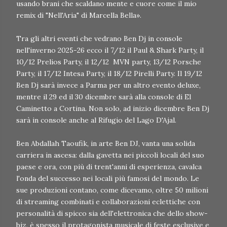
usando brani che scaldano mente e cuore come il mio
remix di "Nell'Aria" di Marcella Bella».
Tra gli altri eventi che vedrano Ben Dj in console
nell'inverno 2025-26 ecco il 7/12 il Paul & Shark Party, il
10/12 Prelios Party, il 12/12 MVN party, 13/12 Porsche
Party, il 17/12 Intesa Party, il 18/12 Pirelli Party. Il 19/12
Ben Dj sarà invece a Parma per un altro evento deluxe,
mentre il 29 ed il 30 dicembre sarà alla console di El
Caminetto a Cortina. Non solo, ad inizio dicembre Ben Dj
sarà in console anche al Rifugio del Lago D'Ajal.
Ben Abdallah Taoufik, in arte Ben DJ, vanta una solida
carriera in ascesa: dalla gavetta nei piccoli locali del suo
paese e ora, con più di trent'anni di esperienza, cavalca
l'onda del successo nei locali più famosi del mondo. Le
sue produzioni contano, come dicevamo, oltre 50 milioni
di streaming combinati e collaborazioni eclettiche con
personalità di spicco sia dell'elettronica che dello show-
biz, è spesso il protagonista musicale di feste esclusive e