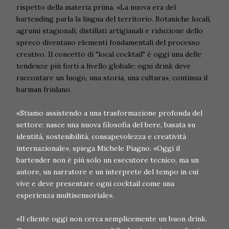
rispetto della materia prima. «La nuova era del
bartending parla la lingua del territorio. Botaniche locali,
agrumi stagionali, distillati artigianali e riduzione dello
spreco diventano elementi fondamentali del processo
creativo. Il concetto di "local cocktail" è oggi una delle
tendenze più forti a livello globale: ogni drink deve
raccontare un luogo, una storia, una cultura», continua il
barman friulano.
«Stiamo assistendo a una trasformazione profonda del
settore: nasce una nuova filosofia del bere, basata su
identità, sostenibilità, consapevolezza e creatività
internazionale», spiega Michele Piagno. «Oggi il
bartender non è più solo un esecutore tecnico, ma un
autore, un narratore e un interprete del tempo in cui
vive e deve presentare ogni cocktail come una
esperienza multisensoriale».
«Il cliente oggi non cerca semplicemente un buon drink.