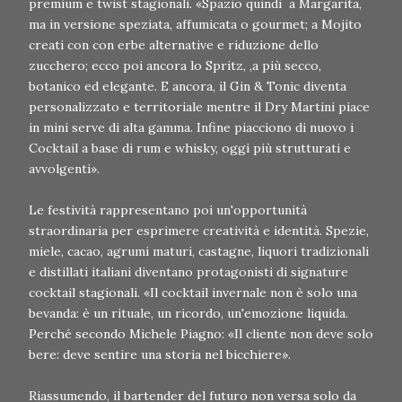
premium e twist stagionali. «Spazio quindi a Margarita,
ma in versione speziata, affumicata o gourmet; a Mojito
creati con con erbe alternative e riduzione dello
zucchero; ecco poi ancora lo Spritz, ,a più secco,
botanico ed elegante. E ancora, il Gin & Tonic diventa
personalizzato e territoriale mentre il Dry Martini piace
in mini serve di alta gamma. Infine piacciono di nuovo i
Cocktail a base di rum e whisky, oggi più strutturati e
avvolgenti».
Le festività rappresentano poi un'opportunità
straordinaria per esprimere creatività e identità. Spezie,
miele, cacao, agrumi maturi, castagne, liquori tradizionali
e distillati italiani diventano protagonisti di signature
cocktail stagionali. «Il cocktail invernale non è solo una
bevanda: è un rituale, un ricordo, un'emozione liquida.
Perché secondo Michele Piagno: «Il cliente non deve solo
bere: deve sentire una storia nel bicchiere».
Riassumendo, il bartender del futuro non versa solo da