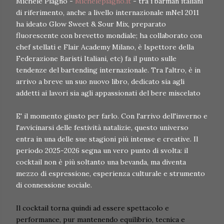
Michele Piagno -
Michelepiagno.it
- tra i barman italiani
di riferimento, anche a livello internazionale mNel 2011
ha ideato Glow Sweet & Sour Mix, preparato
fluorescente con brevetto mondiale; ha collaborato con
chef stellati e Flair Academy Milano, è Ispettore della
Federazione Baristi Italiani, etc) fa il punto sulle
tendenze del bartending internazionale. Tra l'altro, è in
arrivo a breve un suo nuovo libro, dedicato sia agli
addetti ai lavori sia agli appassionati del bere miscelato
E' il momento giusto per farlo. Con l'arrivo dell'inverno e
l'avvicinarsi delle festività natalizie, questo universo
entra in una delle sue stagioni più intense e creative. Il
periodo 2025-2026 segna un vero punto di svolta: il
cocktail non è più soltanto una bevanda, ma diventa
mezzo di espressione, esperienza culturale e strumento
di connessione sociale.
Il cocktail torna quindi ad essere spettacolo e
performance, pur mantenendo equilibrio, tecnica e