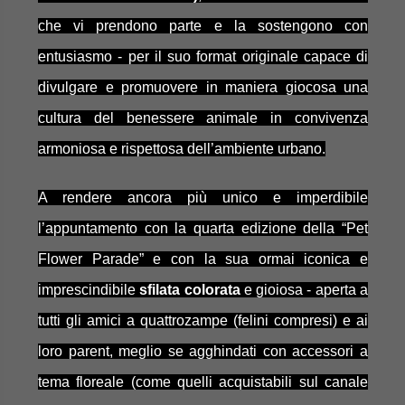
che vi prendono parte e la sostengono con
entusiasmo - per il suo format originale capace di
divulgare e promuovere in maniera giocosa una
cultura del benessere animale in convivenza
armoniosa e rispettosa dell’ambiente
urbano.
A rendere ancora più unico e imperdibile
l’appuntamento con la quarta edizione della “Pet
Flower Parade” e con la sua ormai iconica e
imprescindibile
sfilata colorata
e gioiosa - aperta a
tutti gli amici a quattrozampe (felini compresi) e ai
loro parent, meglio se agghindati con accessori a
tema floreale (come quelli acquistabili sul canale