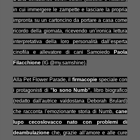
in cui immergere le zampette e lasciare la propria
impronta su un cartoncino da portare a casa come
ricordo della giornata, ricevendo un’ironica lettura
interpretativa della loro personalità dall’esperta
cinofila e allevatore di cani Samoiedo
Paola
Filacchione
(IG @my.samshine).
Alla Pet Flower Parade, il
firmacopie
speciale con
i protagonisti di
“Io sono Numb“
, libro biografico
(redatto dall'autrice valdostana Deborah Brulard)
che racconta l’emozionante storia di Numb,
cane
lupo cecoslovacco nato con problemi di
deambulazione
che, grazie all’amore e alle cure