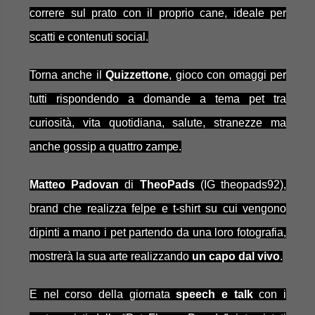
correre sul prato con il proprio cane, ideale per
scatti e contenuti social.
Torna anche il
Quizzettone
, gioco con omaggi per
tutti rispondendo a domande a tema pet tra
curiosità, vita quotidiana, salute, stranezze ma
anche gossip a quattro
zampe.
Matteo Padovan
di
TheoPads
(IG theopads92),
brand che realizza felpe e t-shirt su cui vengono
dipinti a mano i pet partendo da una loro fotografia,
mostrerà la sua arte realizzando
un capo dal vivo
.
E nel corso della giornata
speech e talk
con i