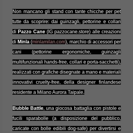
Non mancano gli stand con tante chicche per pet
tutte da scoprire: dai guinzagli, pettorine e collari
di
Pazzo Cane
(IG pazzocane.store) alle creazioni
di
Minla
(
minlamilan.com
), marchio di accessori per
cani (pettorine ergonomiche, guinzagli
multifunzionali hands-free, collari e porta-sacchetti),
realizzati con grafiche disegnate a mano e materiali
innovativi cruelty-free, della designer finlandese
residente a Milano Aurora Taipale.
Bubble Battle
, una giocosa battaglia con pistole e
fucili sparabolle (a disposizione del pubblico,
caricate con bolle edibili dog-safe) per divertirsi e