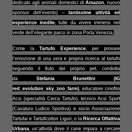
dedicato agli animali domestici di
Amazon
, nuovo
sponsor dell’evento) –
tantissime attività ed
esperienze inedite
, tutte da vivere immersi nel
verde dell’elegante parco in zona Porta Venezia.
Come la
Tartufo Experience
, per provare
l’emozione di una vera e propria ricerca al tartufo
seguendo il fiuto del proprio pet, condotta
da
Stefania Brunettini
(IG
red_evolution_sky_zoo_farm)
, educatore cinofilo
Acsi (specialità Cerca Tartufo), tecnico Acsi Sport
(Cavatura Ludico Sportiva) e socio Associazione
Tartufai e Tartuficoltori Liguri, o la
Ricerca Olfattiva
Urbana
, un’attività dove il cane impara a cercare