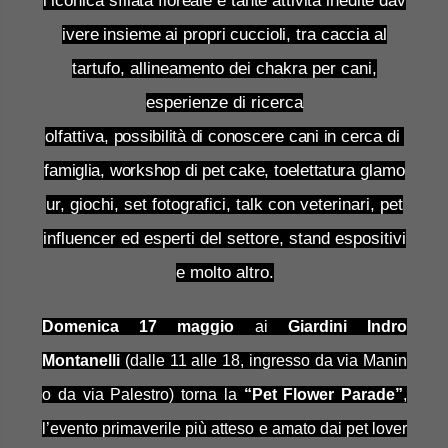
l’iconica
sfilata
floreale
e
tante
attività
inedite
da
v
ivere
insieme
ai
propri
cuccioli,
tra
caccia
al
tartufo, allineamento dei chakra per cani,
esperienze di ricerca
olfattiva,
possibilità
di
conoscere
cani
in
cerca
di
famiglia,
workshop
di
pet
cake,
toelettatura
glamo
ur, giochi, set fotografici, talk con veterinari, pet
influencer ed esperti del settore, stand espositivi
e molto altro.
Domenica 17 maggio
ai
Giardini Indro
Montanelli
(dalle 11 alle 18, ingresso da via Manin
o da via Palestro) torna la
“Pet Flower Parade”
,
l’evento primaverile più atteso e amato dai pet lover