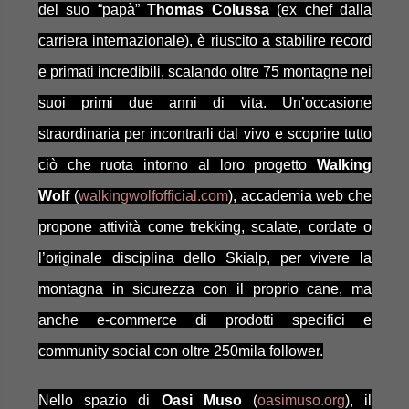
del suo “papà”
Thomas Colussa
(ex chef dalla
carriera internazionale), è riuscito a stabilire record
e primati incredibili, scalando oltre 75 montagne nei
suoi primi due anni di vita. Un’occasione
straordinaria per incontrarli dal vivo e scoprire tutto
ciò che ruota intorno al loro progetto
Walking
Wolf
(
walkingwolfofficial.com
), accademia web che
propone attività come trekking, scalate, cordate o
l’originale disciplina dello Skialp, per vivere la
montagna in sicurezza con il proprio cane, ma
anche e-commerce di prodotti specifici e
community social con oltre 250mila follower.
Nello spazio di
Oasi Muso
(
oasimuso.org
), il