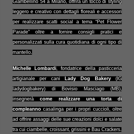
Giambellino 54 a Milano, offrirà un tocco di styling
leggero e creativo con dettagli floreali e accessori
per realizzare scatti social a tema “Pet Flower
Parade” oltre a fornire consigli pratici e
personalizzati sulla cura quotidiana di ogni tipo di
mantello.
Michelle Lombardi
, fondatrice della pasticceria
artigianale per cani
Lady Dog Bakery
(IG
ladydogbakery) di Bovisio Masciago (MB),
insegnerà
come realizzare una torta di
compleanno
casalinga per i propri cuccioli, oltre
ad offrire assaggi delle sue creazioni dolci e salate
tra cui ciambelle, croissant, grissini e Bau
Crackers.