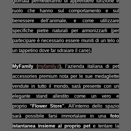
giornata permetteranno di apprendere funzione e
ruolo che hanno sul comportamento e sul
benessere dell’animale, e come utilizzare
specifiche pietre naturali per armonizzarli (per
partecipare è necessario essere muniti di un telo o
un tappetino dove far sdraiare il cane).
MyFamily
(
myfamily.it
), l’azienda italiana di pet
accessories premium nota per le sue medagliette
vendute in tutto il mondo, sarà presente con un
elegante stand allestito come un vero e
proprio
“Flower Store”
. All'interno dello spazio
sarà possibile farsi immortalare in una
foto
istantanea insieme al proprio pet
e tentare la