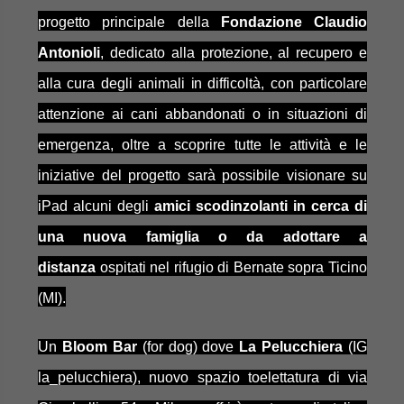
progetto principale della
Fondazione Claudio
Antonioli
, dedicato alla protezione, al recupero e
alla cura degli animali
in
difficoltà, con particolare
attenzione ai cani abbandonati o in situazioni di
emergenza, oltre a scoprire tutte le attività e le
iniziative del progetto sarà possibile visionare su
iPad alcuni degli
amici scodinzolanti in cerca di
una nuova famiglia o da adottare a
distanza
ospitati nel rifugio di Bernate sopra Ticino
(MI).
Un
Bloom Bar
(for dog) dove
La Pelucchiera
(IG
la_pelucchiera), nuovo spazio toelettatura di via