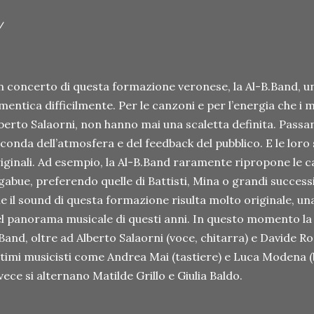
/
 concerto di questa formazione veronese, la Al-B.Band, una 
mentica difficilmente. Per le canzoni e per l’energia che i m
berto Salaorni, non hanno mai una scaletta definita. Passan
conda dell’atmosfera e del feedback del pubblico. E le lor
iginali. Ad esempio, la Al-B.Band raramente ripropone le c
gabue, preferendo quelle di Battisti, Mina o grandi successi 
e il sound di questa formazione risulta molto originale, un
l panorama musicale di questi anni. In questo momento la ‘
Band, oltre ad Alberto Salaorni (voce, chitarra) e Davide Ro
timi musicisti come Andrea Mai (tastiere) e Luca Modena (ba
vece si alternano Matilde Grillo e Giulia Baldo.