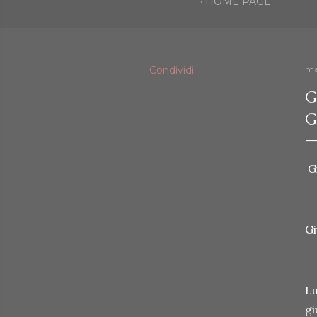
HOME PAGE
Condividi
ma
G
G
Gi
Gi
Lu
gi