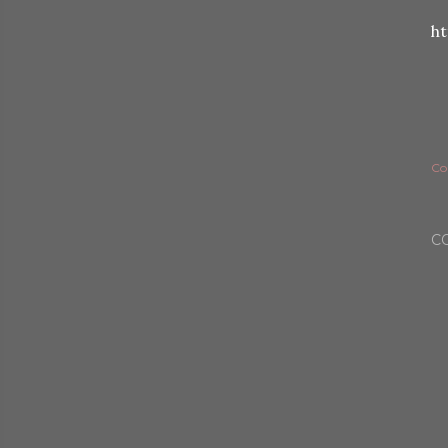
h
Co
C