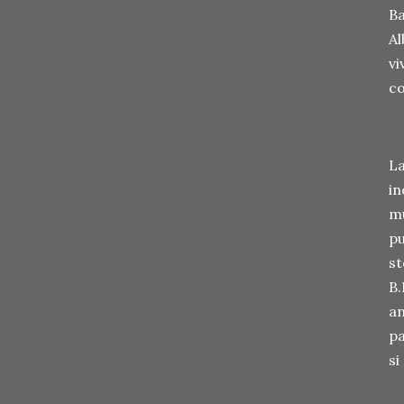
Ba
Al
vi
co
La
in
mu
pu
st
B.
an
pa
si