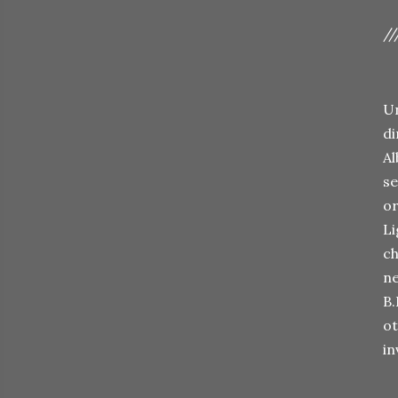
//
Un
di
Al
se
or
Li
ch
ne
B.
ot
in