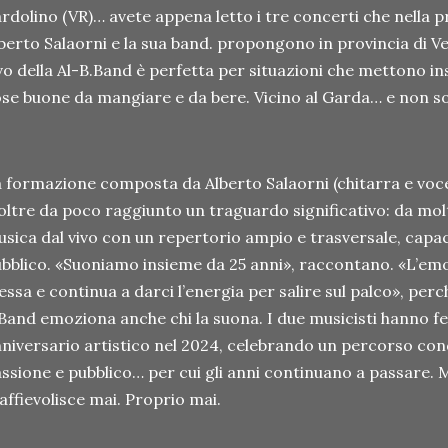
rdolino (VR)… avete appena letto i tre concerti che nella 
berto Salaorni e la sua band. propongono in provincia di V
vo della Al-B.Band è perfetta per situazioni che mettono i
se buone da mangiare e da bere. Vicino al Garda… e non so
 formazione composta da Alberto Salaorni (chitarra e voce
oltre da poco raggiunto un traguardo significativo: da mol
sica dal vivo con un repertorio ampio e trasversale, capace
bblico. «Suoniamo insieme da 25 anni», raccontano. «L’em
essa e continua a darci l’energia per salire sul palco», perch
Band emoziona anche chi la suona. I due musicisti hanno f
niversario artistico nel 2024, celebrando un percorso cond
ssione e pubblico… per cui gli anni continuano a passare. 
 affievolisce mai. Proprio mai.