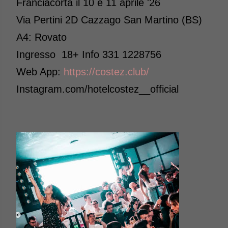
Franciacorta il 10 e 11 aprile '26
Via Pertini 2D Cazzago San Martino (BS)
A4: Rovato
Ingresso 18+ Info 331 1228756
Web App:
https://costez.club/
Instagram.com/hotelcostez__official