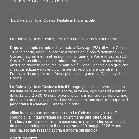
IN FRANCIACORTA
La Caleta by Hotel Costez, l’estate in Franciacorta
La Caleta by Hotel Costez, l’estate in Franciacorta sta per iniziare.
Dopo una magica stagione invernale a Cazzago (BS) all’Hotel Costez
– Franciacorta, dopo il successo assoluto della novità dell’anno 75
Costez, ristorante e meeting point in montagna, a Ponte di Legno (BS),
Costez fa un altro passo importante. Non tutto è stato ancora svelato,
anzi si sa davvero poco, ma la notizia c’è. Per cui anticipiamo quel che
si sa. La notizia è davvero ottima per chi vuol ballare con stile in
Franciacorta quest’estate. Relax più estate uguale La Caleta by Hotel
Costez.
La Caleta by Hotel Costez è infatti il luogo giusto in cui vivere le sere
d’estate nel weekend in Franciacorta, al fresco, ogni venerdì e sabato
dalle 22 alle 2 e 30. Un orario perfetto per chi non vuol perdere tempo
dopo cena prima di divertirsi davvero e per chi non vuol far troppo tardi
per godersi il weekend… anche di giorno.
«Illumina tu verano, nos venemos en La Caleta», spiega lo staff in
spagnolo, la lingua ufficiale del divertimento all’Hotel Costez.
L’indirizzo preciso di questo magico spazio è ancora top secret, ma la
data dell’opening sembra fissata a venerdì 29 maggio 2026. A bordo
piscina, l’estate in Franciacorta è ancora più magica.