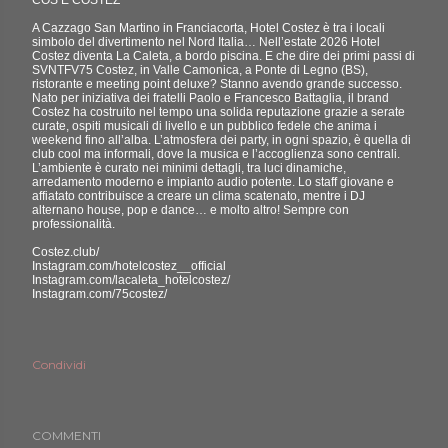
COS’E COSTEZ
A Cazzago San Martino in Franciacorta, Hotel Costez è tra i locali
simbolo del divertimento nel Nord Italia… Nell’estate 2026 Hotel
Costez diventa La Caleta, a bordo piscina. E che dire dei primi passi di
SVNTFV75 Costez, in Valle Camonica, a Ponte di Legno (BS),
ristorante e meeting point deluxe? Stanno avendo grande successo.
Nato per iniziativa dei fratelli Paolo e Francesco Battaglia, il brand
Costez ha costruito nel tempo una solida reputazione grazie a serate
curate, ospiti musicali di livello e un pubblico fedele che anima i
weekend fino all’alba. L’atmosfera dei party, in ogni spazio, è quella di
club cool ma informali, dove la musica e l’accoglienza sono centrali.
L’ambiente è curato nei minimi dettagli, tra luci dinamiche,
arredamento moderno e impianto audio potente. Lo staff giovane e
affiatato contribuisce a creare un clima scatenato, mentre i DJ
alternano house, pop e dance… e molto altro! Sempre con
professionalità.
Costez.club/
Instagram.com/hotelcostez__official
Instagram.com/lacaleta_hotelcostez/
Instagram.com/75costez/
Condividi
COMMENTI