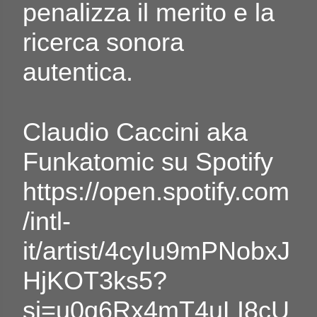
penalizza il merito e la
ricerca sonora
autentica.
Claudio Caccini aka
Funkatomic su Spotify
https://open.spotify.com
/intl-
it/artist/4cyIu9mPNobxJ
HjKOT3ks5?
si=u0q6Rx4mT4uLI8cU