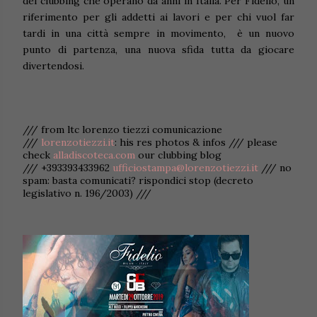
del clubbing che operano da anni in Italia. Per Fidelio, un
riferimento per gli addetti ai lavori e per chi vuol far
tardi in una città sempre in movimento, è un nuovo
punto di partenza, una nuova sfida tutta da giocare
divertendosi.
/// from ltc lorenzo tiezzi comunicazione
///
lorenzotiezzi.it
: his res photos & infos /// please
check
alladiscoteca.com
our clubbing blog
/// +393393433962
ufficiostampa@lorenzotiezzi.it
/// no
spam: basta comunicati? rispondici stop (decreto
legislativo n. 196/2003) ///