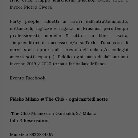
(The Club), Filippo Marchesini (Fidelio); Guest Voice è
invece Pietro Civera.
Party people, addetti ai lavori dell'intrattenimento,
nottambuli, ragazze e ragazzi in Erasmus, perditempo
professionisti, modelle & attori in libera uscita,
imprenditori di successo e/o sull'orlo d'una crisi di
nervi, start upper sulla cresta dell'onda e/o colleghi
ancora sott'acqua (...), Fidelio ogni martedì dall'autunno
inverno 2019 / 2020 torna a far ballare Milano.
Evento Facebook
Fidelio Milano @ The Club - ogni martedì notte
The Club Milano c.so Garibaldi, 97, Milano
Info & Reservation:
Maurizio 393.3334557