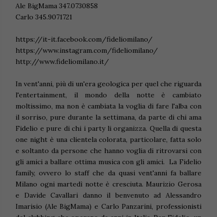
Ale BigMama 347.0730858
Carlo 345.9071721
https://it-it.facebook.com/fideliomilano/
https://www.instagram.com/fideliomilano/
http://www.fideliomilano.it/
In vent'anni, più di un'era geologica per quel che riguarda
l'entertainment, il mondo della notte è cambiato
moltissimo, ma non è cambiata la voglia di fare l'alba con
il sorriso, pure durante la settimana, da parte di chi ama
Fidelio e pure di chi i party li organizza. Quella di questa
one night è una clientela colorata, particolare, fatta solo
e soltanto da persone che hanno voglia di ritrovarsi con
gli amici a ballare ottima musica con gli amici. La Fidelio
family, ovvero lo staff che da quasi vent'anni fa ballare
Milano ogni martedì notte è cresciuta. Maurizio Gerosa
e Davide Cavallari danno il benvenuto ad Alessandro
Imarisio (Ale BigMama) e Carlo Panzarini, professionisti