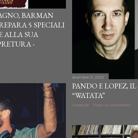
PIAGNO, BARMAN
EPARA 5 SPECIALI
E ALLA SUA
PRETURA -
dicembre 21, 2022
PANDO E LOPEZ, I
“WATATA”
Condividi
Posta un commento