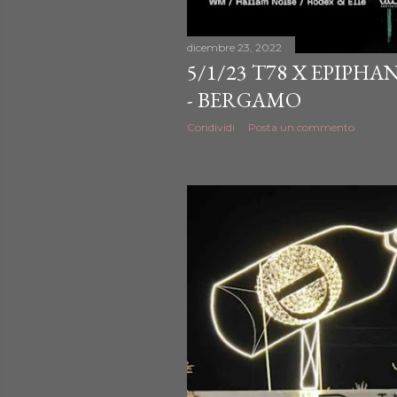
dicembre 23, 2022
5/1/23 T78 X EPIPH
- BERGAMO
Condividi
Posta un commento