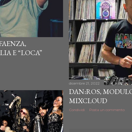
 FAENZA,
IA E “LOCA”
dicembre 21, 2022
DAN:ROS, MODULO
MIXCLOUD
Condividi
Posta un commento