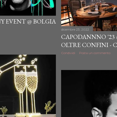
ANY EVENT @ BOLGIA
dicembre 23, 2022
CAPODANNNO '23
OLTRE CONFINI -
Condividi
Posta un commento