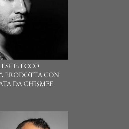
ESCE: ECCO
E", PRODOTTA CON
ATA DA CHI$MEE