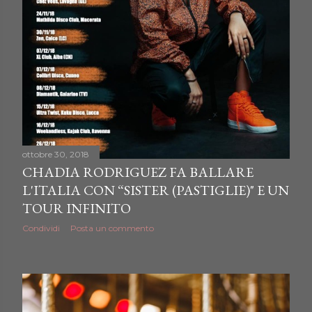
ottobre 30, 2018
CHADIA RODRIGUEZ FA BALLARE
L'ITALIA CON “SISTER (PASTIGLIE)" E UN
TOUR INFINITO
Condividi
Posta un commento