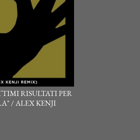
TIMI RISULTATI PER
A" / ALEX KENJI