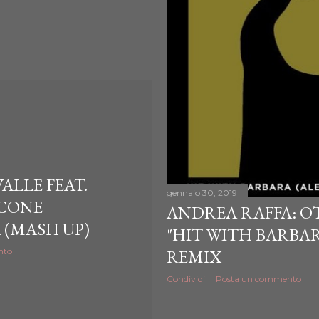
ALLE FEAT.
gennaio 30, 2019
CONE
ANDREA RAFFA: OT
 (MASH UP)
"HIT WITH BARBAR
nto
REMIX
Condividi
Posta un commento