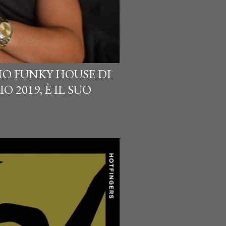
MO FUNKY HOUSE DI
O 2019, È IL SUO