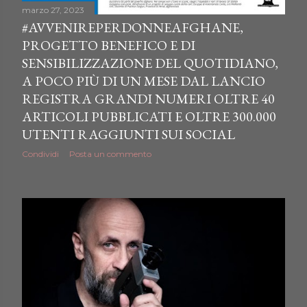
marzo 27, 2023
#AVVENIREPERDONNEAFGHANE,
PROGETTO BENEFICO E DI
SENSIBILIZZAZIONE DEL QUOTIDIANO,
A POCO PIÙ DI UN MESE DAL LANCIO
REGISTRA GRANDI NUMERI OLTRE 40
ARTICOLI PUBBLICATI E OLTRE 300.000
UTENTI RAGGIUNTI SUI SOCIAL
Condividi
Posta un commento