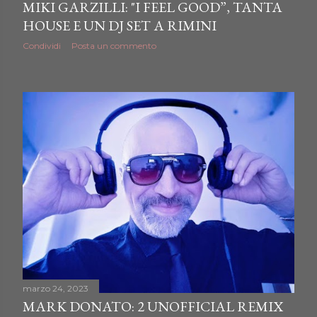
MIKI GARZILLI: "I FEEL GOOD”, TANTA
HOUSE E UN DJ SET A RIMINI
Condividi
Posta un commento
marzo 24, 2023
MARK DONATO: 2 UNOFFICIAL REMIX