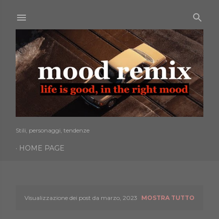
Passa ai contenuti principali
Stili, personaggi, tendenze
HOME PAGE
Visualizzazione dei post da marzo, 2023
MOSTRA TUTTO
P