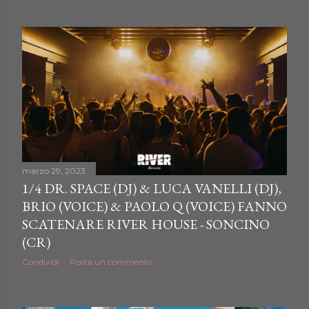
marzo 29, 2023
1/4 DR. SPACE (DJ) & LUCA VANELLI (DJ),
BRIO (VOICE) & PAOLO Q (VOICE) FANNO
SCATENARE RIVER HOUSE - SONCINO
(CR)
Condividi
Posta un commento