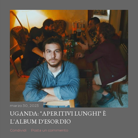
o
s
t
marzo 30, 2023
UGANDA: "APERITIVI LUNGHI" È
L'ALBUM D'ESORDIO
Condividi
Posta un commento