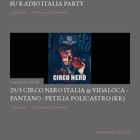
SU RADIO ITALIA PARTY
Condividi
Posta un commento
marzo 24, 2023
25/3 CIRCO NERO ITALIA @ VIDALOCA -
PANTANO - PETILIA POLICASTRO (KR)
Condividi
Posta un commento
POST PIÙ VECCHI