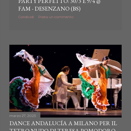
PARTY PERFETTO: 30/3 E 9/4 @
FAM - DESENZANO (BS)
Condividi
Posta un commento
marzo 27, 2023
DANCE ANDALUCÍA A MILANO PER IL
TETRO NUDO DI TERESA POMODORO