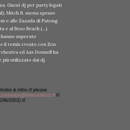
iza. Guest dj per party legati
al), Mitch B. suona spesso
om e allo Zazada di Patong
a e al Beso Beach (...).
, hanno superato
re il remix creato con Zen
rchestra ed Aax Donnell ha
più utilizzato dai dj.
photos & infos /// please
iciostampa@lorenzotiezzi.it
///
196/2003) ///