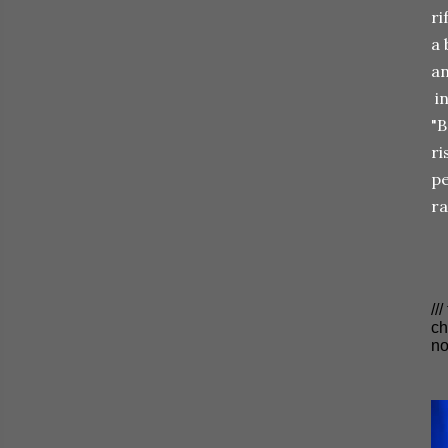
ri
a 
an
in
"B
ri
pe
ra
//
c
no