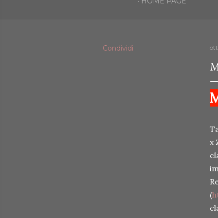
HOME PAGE
Condividi
ot
M
M
Ta
x 
cl
im
Re
(
h
cl