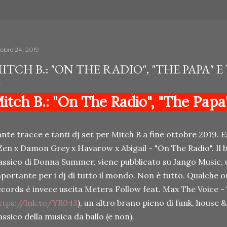
tobre 24, 2019
ITCH B.: "ON THE RADIO", "THE PAPA" E
itch B.: "On The Radio", "The Papa"
nte tracce e tanti dj set per Mitch B a fine ottobre 2019. E
Zen x Damon Grey x Havarow x Abigail - "On The Radio". Il b
assico di Donna Summer, viene pubblicato su Jango Music, 
portante per i dj di tutto il mondo. Non è tutto. Qualche or
cords è invece uscita Meters Follow feat. Max The Voice -
ttps://lnk.to/YR043
), un altro brano pieno di funk, house 
assico della musica da ballo (e non).