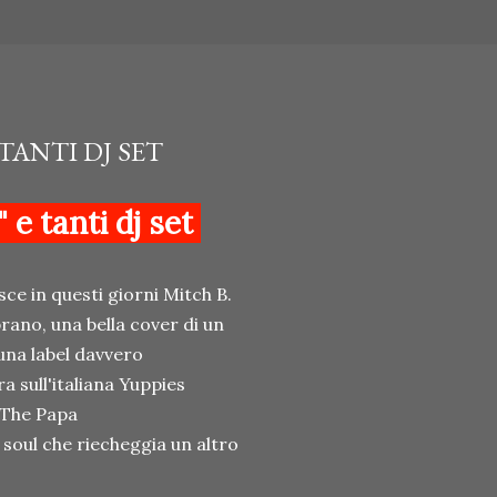
 TANTI DJ SET
 e tanti dj set
sce in questi giorni Mitch B.
rano, una bella cover di un
una label davvero
a sull'italiana Yuppies
 The Papa
& soul che riecheggia un altro