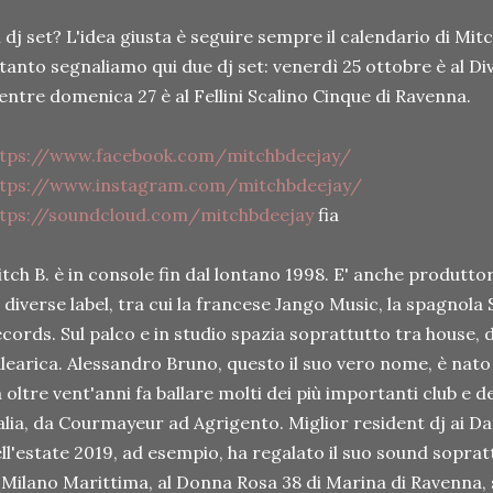
i dj set? L'idea giusta è seguire sempre il calendario di Mitc
tanto segnaliamo qui due dj set: venerdì 25 ottobre è al Div
ntre domenica 27 è al Fellini Scalino Cinque di Ravenna.
ttps://www.facebook.com/mitchbdeejay/
ttps://www.instagram.com/mitchbdeejay/
ttps://soundcloud.com/mitchbdeejay
fia
tch B. è in console fin dal lontano 1998. E' anche produttor
 diverse label, tra cui la francese Jango Music, la spagnola
cords. Sul palco e in studio spazia soprattutto tra house,
learica. Alessandro Bruno, questo il suo vero nome, è nato 
 oltre vent'anni fa ballare molti dei più importanti club e de
alia, da Courmayeur ad Agrigento. Miglior resident dj ai 
ll'estate 2019, ad esempio, ha regalato il suo sound soprat
 Milano Marittima, al Donna Rosa 38 di Marina di Ravenna, 