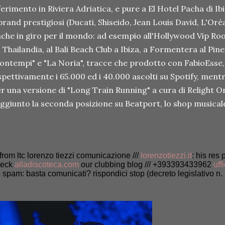
ferimento in Riviera Adriatica, e pure a El Hotel Pacha di Ib
brand prestigiosi (Ducati, Shiseido, Jean Louis David, L'Oré
che in giro per il mondo: ad esempio all'Hollywood Vip Ro
 Thailandia, al Bali Beach Club a Ibiza, a Formentera al Pinet
ontempi" e "La Noria", tracce che prodotto con FabioEsse
spettivamente i 65.000 ed i 40.000 ascolti su Spotify, ment
r una versione di "Long Train Running" a cura di Relight O
ggiunto la seconda posizione su Beatport, lo shop musicale 
/ from ltc lorenzo tiezzi comunicazione ///
lorenzotiezzi.it
: his res 
heck
alladiscoteca.com
our clubbing blog /// +393393433962
uff
 spam: basta comunicati? rispondici stop (decreto legislativo n. 