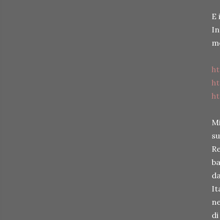
E 
In
me
h
h
h
Mi
su
Re
ba
da
It
ne
di