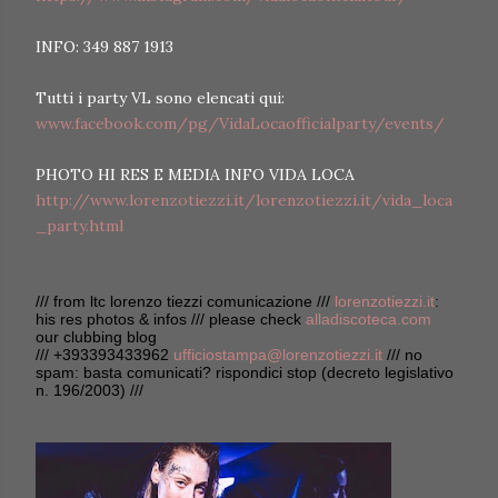
INFO: 349 887 1913
Tutti i party VL sono elencati qui:
www.facebook.com/pg/VidaLocaofficialparty/events/
PHOTO HI RES E MEDIA INFO VIDA LOCA
http://www.lorenzotiezzi.it/lorenzotiezzi.it/vida_loca
_party.html
/// from ltc lorenzo tiezzi comunicazione ///
lorenzotiezzi.it
:
his res photos & infos /// please check
alladiscoteca.com
our clubbing blog
/// +393393433962
ufficiostampa@lorenzotiezzi.it
/// no
spam: basta comunicati? rispondici stop (decreto legislativo
n. 196/2003) ///