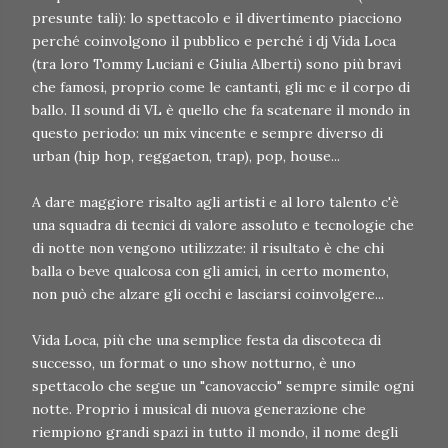
presunte tali): lo spettacolo e il divertimento piacciono
perché coinvolgono il pubblico e perché i dj Vida Loca
(tra loro Tommy Luciani e Giulia Alberti) sono più bravi
che famosi, proprio come le cantanti, gli mc e il corpo di
ballo. Il sound di VL è quello che fa scatenare il mondo in
questo periodo: un mix vincente e sempre diverso di
urban (hip hop, reggaeton, trap), pop, house...
A dare maggiore risalto agli artisti e al loro talento c'è
una squadra di tecnici di valore assoluto e tecnologie che
di notte non vengono utilizzate: il risultato è che chi
balla o beve qualcosa con gli amici, in certo momento,
non può che alzare gli occhi e lasciarsi coinvolgere...
Vida Loca, più che una semplice festa da discoteca di
successo, un format o uno show notturno, è uno
spettacolo che segue un "canovaccio" sempre simile ogni
notte. Proprio i musical di nuova generazione che
riempiono grandi spazi in tutto il mondo, il nome degli