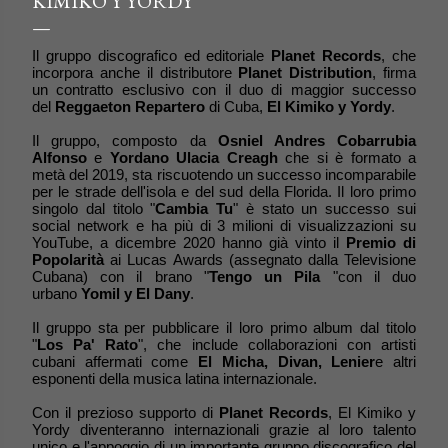
KIMIKO Y YORDY
Il gruppo discografico ed editoriale
Planet Records
, che
incorpora anche il distributore
Planet Distribution
, firma
un contratto esclusivo con il duo di maggior successo
del
Reggaeton Repartero
di Cuba,
El Kimiko y Yordy
.
Il gruppo, composto da
Osniel Andres Cobarrubia
Alfonso
e
Yordano Ulacia Creagh
che si è formato a
metà del 2019, sta riscuotendo un successo incomparabile
per le strade dell'isola e del sud della Florida. Il loro primo
singolo dal titolo "
Cambia Tu
" è stato un successo sui
social network e ha più di 3 milioni di visualizzazioni su
YouTube, a dicembre 2020 hanno già vinto il
Premio di
Popolarità
ai Lucas Awards (assegnato dalla Televisione
Cubana) con il brano "
Tengo un Pila
"con il duo
urbano
Yomil y El Dany
.
Il gruppo sta per pubblicare il loro primo album dal titolo
"
Los Pa' Rato
", che include collaborazioni con artisti
cubani affermati come
El Micha, Divan, Lenier
e altri
esponenti della musica latina internazionale.
Con il prezioso supporto di
Planet Records
, El Kimiko y
Yordy diventeranno internazionali grazie al loro talento
unico e l'appoggio di un importante gruppo discografico del