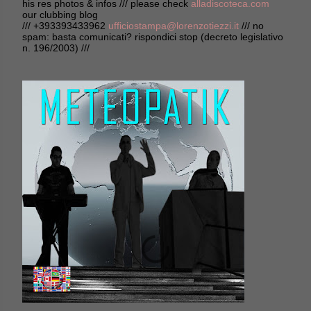
his res photos & infos /// please check
alladiscoteca.com
our clubbing blog
/// +393393433962
ufficiostampa@lorenzotiezzi.it
/// no
spam: basta comunicati? rispondici stop (decreto legislativo
n. 196/2003) ///