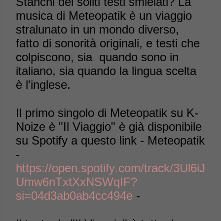
Stanchi dei soliti testi smielati? La
musica di Meteopatik è un viaggio
stralunato in un mondo diverso,
fatto di sonorità originali, e testi che
colpiscono, sia quando sono in
italiano, sia quando la lingua scelta
è l'inglese.
Il primo singolo di Meteopatik su K-
Noize è "Il Viaggio" è già disponibile
su Spotify a questo link - Meteopatik
-
https://open.spotify.com/track/3Ul6iJ
Umw6nTxtXxNSWqIF?
si=04d3ab0ab4cc494e
-