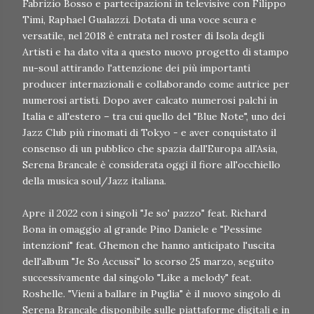
Fabrizio Bosso e partecipazioni in televisive con Filippo
Timi, Raphael Gualazzi. Dotata di una voce scura e
versatile, nel 2018 è entrata nel roster di Isola degli
Artisti e ha dato vita a questo nuovo progetto di stampo
nu-soul attirando l'attenzione dei più importanti
producer internazionali e collaborando come autrice per
numerosi artisti. Dopo aver calcato numerosi palchi in
Italia e all'estero – tra cui quello del "Blue Note", uno dei
Jazz Club più rinomati di Tokyo - e aver conquistato il
consenso di un pubblico che spazia dall'Europa all'Asia,
Serena Brancale è considerata oggi il fiore all'occhiello
della musica soul/Jazz italiana.
Apre il 2022 con i singoli "Je so' pazzo" feat. Richard
Bona in omaggio al grande Pino Daniele e "Pessime
intenzioni" feat. Ghemon che hanno anticipato l'uscita
dell'album "Je So Accussì" lo scorso 25 marzo, seguito
successivamente dal singolo "Like a melody" feat.
Roshelle. "Vieni a ballare in Puglia" è il nuovo singolo di
Serena Brancale disponibile sulle piattaforme digitali e in