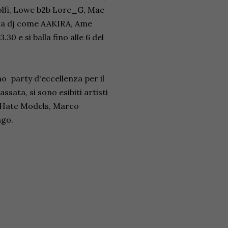
olfi, Lowe b2b Lore_G, Mae
 a dj come AAKIRA, Ame
.30 e si balla fino alle 6 del
o party d'eccellenza per il
ssata, si sono esibiti artisti
I Hate Models, Marco
ago.