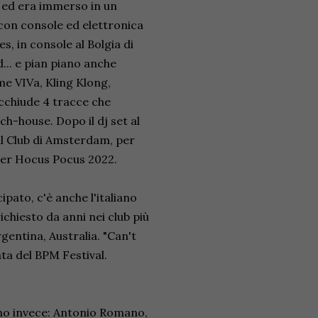
i ed era immerso in un
 con console ed elettronica
les, in console al Bolgia di
d... e pian piano anche
me VIVa, Kling Klong,
cchiude 4 tracce che
ch-house. Dopo il dj set al
ial Club di Amsterdam, per
 per Hocus Pocus 2022.
pato, c'è anche l'italiano
ichiesto da anni nei club più
gentina, Australia. "Can't
ta del BPM Festival.
ano invece: Antonio Romano,