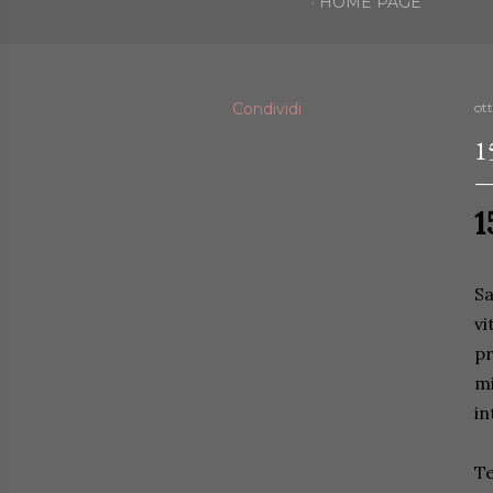
HOME PAGE
Condividi
ot
1
1
Sa
vi
pr
mi
in
Te