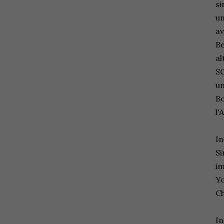
si
un
av
Be
al
SC
un
Bo
l'
In
Si
im
Yo
Ch
In