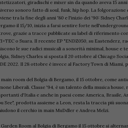
ntetizzatori, giradischi e mixer sin da quando aveva 15 ann
iverso sonoro fatto di soul, funk, hip hop. La folgorazione
viene tra la fine degli anni '80 e l'inizio dei '90: Sidney Char
rgamo il 15/10, inizia a farsi sentire forte nell'undergroun
trove, grazie a tracce pubblicate su label di riferimento co
I+TEC o Suara. Il recente EP "ENDZ050, su Eastenderz, ra
iscono le sue radici musicali a sonorità minimal, house e te
lgia, Sidney Charles si sposta il 20 ottobre al Chicago Soc
ADE 2022. Il 28 ottobre è invece al Factory Town di Miami,
 main room del Bolgia di Bergamo, il 15 ottobre, come antici
mone Liberali. Classe '94, è un talento della musica house, r
portanti d'Italia e anche in paesi come America, Brasile, Ar
u See", prodotta assieme a Leon, resta la traccia più suona
iudono il cerchio in main MuDdler e Andrea Melzi.
 Garden Room al Bolgia di Bergamo il 15 ottobre si altern