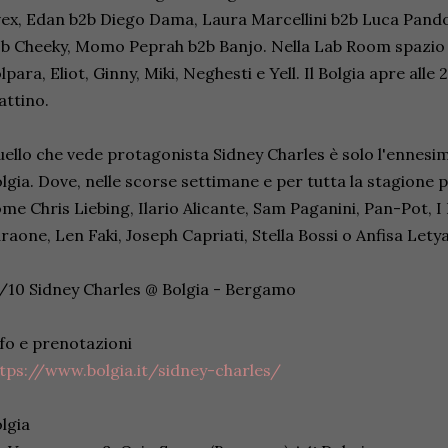
ex, Edan b2b Diego Dama, Laura Marcellini b2b Luca Pand
b Cheeky, Momo Peprah b2b Banjo. Nella Lab Room spazio
lpara, Eliot, Ginny, Miki, Neghesti e Yell. Il Bolgia apre alle 23
ttino.
ello che vede protagonista Sidney Charles è solo l'ennesim
lgia. Dove, nelle scorse settimane e per tutta la stagione pa
me Chris Liebing, Ilario Alicante, Sam Paganini, Pan-Pot, 
raone, Len Faki, Joseph Capriati, Stella Bossi o Anfisa Lety
/10 Sidney Charles @ Bolgia - Bergamo
fo e prenotazioni
tps://www.bolgia.it/sidney-charles/
lgia