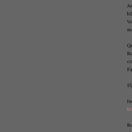
Av
b2
Vo
ma
Qu
Bo
co
Fa
15
In
ht
Bo