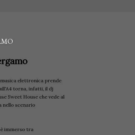
GAMO
Bergamo
 musica elettronica prende
'A4 torna, infatti, il dj
use Sweet House che vede al
a nello scenario
d è immerso tra