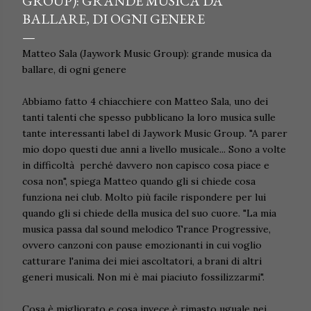
GROUP): GRANDE MUSICA DA
BALLARE, DI OGNI GENERE
Matteo Sala (Jaywork Music Group): grande musica da
ballare, di ogni genere
Abbiamo fatto 4 chiacchiere con Matteo Sala, uno dei
tanti talenti che spesso pubblicano la loro musica sulle
tante interessanti label di Jaywork Music Group. "A parer
mio dopo questi due anni a livello musicale... Sono a volte
in difficoltà perché davvero non capisco cosa piace e
cosa non", spiega Matteo quando gli si chiede cosa
funziona nei club. Molto più facile rispondere per lui
quando gli si chiede della musica del suo cuore. "La mia
musica passa dal sound melodico Trance Progressive,
ovvero canzoni con pause emozionanti in cui voglio
catturare l'anima dei miei ascoltatori, a brani di altri
generi musicali. Non mi è mai piaciuto fossilizzarmi".
Cosa è migliorato e cosa invece è rimasto uguale nei