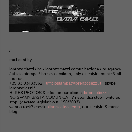
//
mail sent by:
lorenzo tiezzi / ltc - lorenzo tiezzi comunicazione / pr agency
/ ufficio stampa / brescia - milano, Italy / lifestyle, music & all
the rest
+39 33 93433962 /
ufficiostampa@lorenzotiezzi.it
/ skype
lorenzotiezzi /
HI RES PHOTOS & infos on our clients:
lorenzotiezzi.it
NO SPAM? BASTA COMUNICATI? rispondici stop - write us:
stop (decreto legislativo n. 196/2003)
wanna rock? check
alladiscoteca.com
, our lifestyle & music
blog