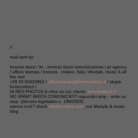
//
mail sent by:
lorenzo tiezzi / ltc - lorenzo tiezzi comunicazione / pr agency
/ ufficio stampa / brescia - milano, Italy / lifestyle, music & all
the rest
+39 33 93433962 /
ufficiostampa@lorenzotiezzi.it
/ skype
lorenzotiezzi /
HI RES PHOTOS & infos on our clients:
lorenzotiezzi.it
NO SPAM? BASTA COMUNICATI? rispondici stop - write us:
stop (decreto legislativo n. 196/2003)
wanna rock? check
alladiscoteca.com
, our lifestyle & music
blog