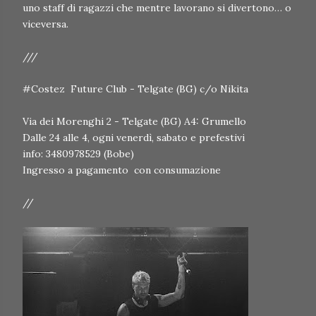
uno staff di ragazzi che mentre lavorano si divertono… o
viceversa.
///
#Costez Future Club - Telgate (BG) c/o Nikita
Via dei Morenghi 2 - Telgate (BG) A4: Grumello
Dalle 24 alle 4, ogni venerdì, sabato e prefestivi
info: 3480978529 (Bobe)
Ingresso a pagamento con consumazione
//