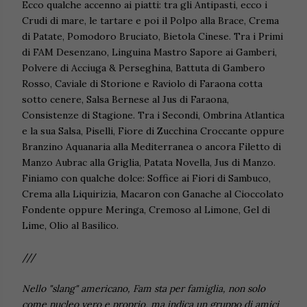
Ecco qualche accenno ai piatti: tra gli Antipasti, ecco i
Crudi di mare, le tartare e poi il Polpo alla Brace, Crema
di Patate, Pomodoro Bruciato, Bietola Cinese. Tra i Primi
di FAM Desenzano, Linguina Mastro Sapore ai Gamberi,
Polvere di Acciuga & Perseghina, Battuta di Gambero
Rosso, Caviale di Storione e Raviolo di Faraona cotta
sotto cenere, Salsa Bernese al Jus di Faraona,
Consistenze di Stagione. Tra i Secondi, Ombrina Atlantica
e la sua Salsa, Piselli, Fiore di Zucchina Croccante oppure
Branzino Aquanaria alla Mediterranea o ancora Filetto di
Manzo Aubrac alla Griglia, Patata Novella, Jus di Manzo.
Finiamo con qualche dolce: Soffice ai Fiori di Sambuco,
Crema alla Liquirizia, Macaron con Ganache al Cioccolato
Fondente oppure Meringa, Cremoso al Limone, Gel di
Lime, Olio al Basilico.
///
Nello "slang" americano, Fam sta per famiglia, non solo
come nucleo vero e proprio, ma indica un gruppo di amici