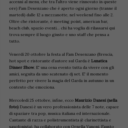
accenni al menu, che tra l'altro viene rinnovato in queste
ore) Fam Desenzano che è aperto ogni giorno (tranne il
martedì) dalle 12 a mezzanotte, nel weekend fino alle 2.
Oltre che ristorante, è meeting point, american bar,
beach club, spazio eventi… chi ha voglia di rilassarsi qui
trova sempre il luogo giusto e uno staff che pensa a
tutto.
Venerdì 20 ottobre la festa al Fam Desenzano (Brescia,
hot spot e ristorante d'autore sul Garda è
Lunatica
Dinner Show
. E' una cena evento tutta da vivere con gli
amici, seguita da uno scatenato dj set. E' il momento
perfetto per vivere la magia del Garda in autunno in un
contesto che emoziona.
Mercoledì 25 ottobre, infine, ecco
Maurizio Danesi (nella
foto)
Danesi è un vero professionista delle 7 note, capace
di spaziare tra pop, musica italiana ed internazionale.
Cantante di razza e polistrumentista (è clarinettista e
saxofonista), ha collaborato con Ornella Vanoni, Fausto