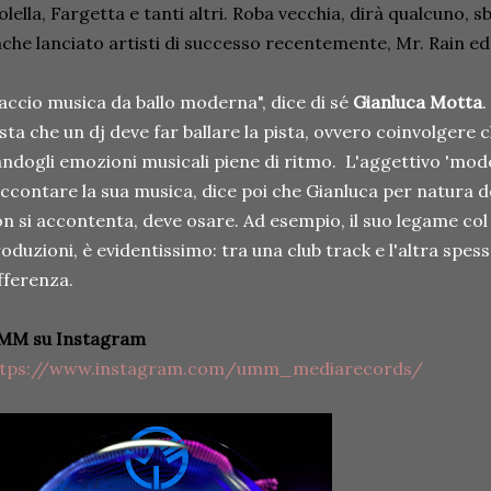
lella, Fargetta e tanti altri. Roba vecchia, dirà qualcuno, 
che lanciato artisti di successo recentemente,
Mr. Rain
e
accio musica da ballo moderna", dice di sé
Gianluca Motta
.
sta che un dj deve far ballare la pista, ovvero coinvolgere c
ndogli emozioni musicali piene di ritmo. L'aggettivo 'mod
ccontare la sua musica, dice poi che Gianluca per natura 
n si accontenta‚ deve osare. Ad esempio, il suo legame col r
oduzioni, è evidentissimo: tra una club track e l'altra spes
fferenza.
MM su Instagram
ttps://www.instagram.com/umm_mediarecords/