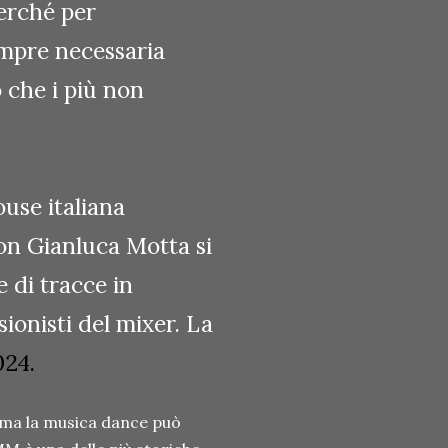
Perché per
mpre necessaria
 che i più non
use italiana
on Gianluca Motta si
 di tracce in
sionisti del mixer. La
24.
 ama la musica dance può