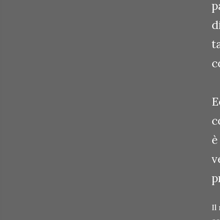
p
d
t
c
E
c
è
v
p
I