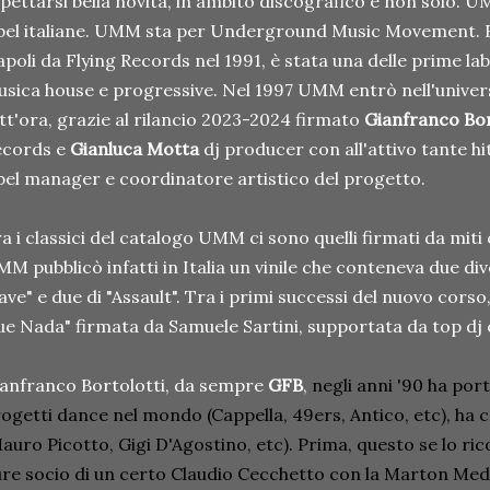
pettarsi bella novità, in ambito discografico e non solo. U
bel italiane. UMM sta per Underground Music Movement. 
poli da Flying Records nel 1991, è stata una delle prime lab
sica house e progressive. Nel 1997 UMM entrò nell'univer
tt'ora, grazie al rilancio 2023-2024 firmato
Gianfranco Bor
ecords e
Gianluca Motta
dj producer con all'attivo tante hit
bel manager e coordinatore artistico del progetto.
a i classici del catalogo UMM ci sono quelli firmati da miti
M pubblicò infatti in Italia un vinile che conteneva due di
ve" e due di "Assault". Tra i primi successi del nuovo corso
e Nada" firmata da Samuele Sartini, supportata da top dj
anfranco Bortolotti, da sempre
GFB
,
negli anni '90 ha por
ogetti dance nel mondo (Cappella, 49ers, Antico, etc), ha cr
auro Picotto, Gigi D'Agostino, etc). Prima, questo se lo ric
re socio di un certo Claudio Cecchetto con la Marton Medi