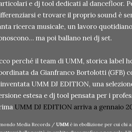
articolari e dj tool dedicati al dancefloor. 
ifferenziarsi e trovare il proprio
sound è se
anta ricerca musicale, un lavoro quotidiano
onoscono… ma poi ballano nei dj set.
cco perché il team di UMM, storica label ho
oordinata da Gianfranco Bortolotti (GFB) c
 inventata UMM DJ EDITION, una selezione
ersione estesa e dj tool pensata per i profes
rima
UMM DJ EDITION arriva a gennaio 20
l mondo Media Records /
UMM
è in ebollizione per cui chi