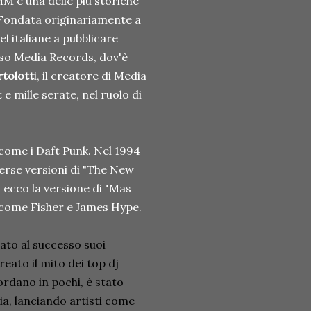
MM è una delle più storiche
Fondata originariamente a
el italiane a pubblicare
so Media Records, dov'è
tolott
i, il creatore di Media
 e mille serate, nel ruolo di
 come i Daft Punk. Nel 1994
verse versioni di "The New
, ecco la versione di "Mas
 come Fisher e James Hype.
tato al successo suoi
eato il mito dei top dj
ordano in pochi, è stato
a, lanciando artisti come