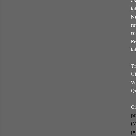
as
la
Na
mu
tu
R
la
Tr
UM
Wa
Qu
Gi
pr
(M
pu