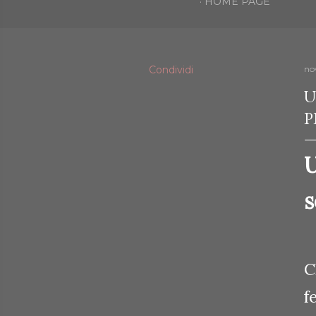
HOME PAGE
Condividi
no
U
P
U
s
C
f