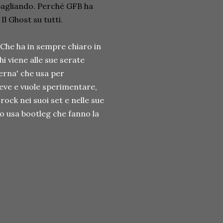
sbagliando. Perché GFB ha
d
Il Ghost
su tutti.
 Che ha in sempre chiaro in
hi viene alle sue serate
erna' che usa per
deve e vuole sperimentare,
ock nei suoi set e nelle sue
so usa bootleg che fanno la