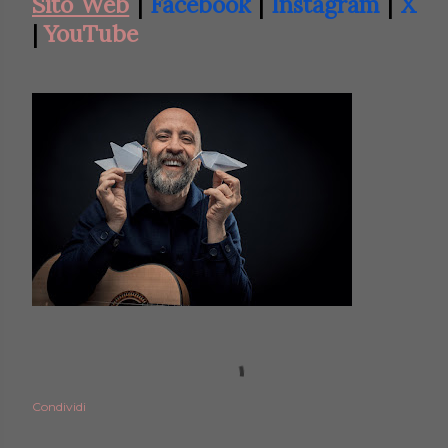
Sito Web
|
Facebook
|
Instagram
|
X
|
YouTube
Condividi