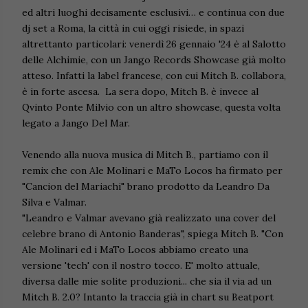
ed altri luoghi decisamente esclusivi… e continua con due
dj set a Roma, la città in cui oggi risiede, in spazi
altrettanto particolari: venerdì 26 gennaio '24 è al Salotto
delle Alchimie, con un Jango Records Showcase già molto
atteso. Infatti la label francese, con cui Mitch B. collabora,
è in forte ascesa. La sera dopo, Mitch B. è invece al
Qvinto Ponte Milvio con un altro showcase, questa volta
legato a Jango Del Mar.
Venendo alla nuova musica di Mitch B., partiamo con il
remix che con Ale Molinari e MaTo Locos ha firmato per
"Cancion del Mariachi" brano prodotto da Leandro Da
Silva e Valmar.
"Leandro e Valmar avevano già realizzato una cover del
celebre brano di Antonio Banderas", spiega Mitch B. "Con
Ale Molinari ed i MaTo Locos abbiamo creato una
versione 'tech' con il nostro tocco. E' molto attuale,
diversa dalle mie solite produzioni... che sia il via ad un
Mitch B. 2.0? Intanto la traccia già in chart su Beatport