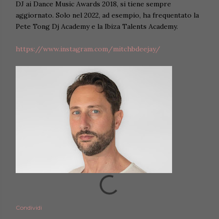
DJ ai Dance Music Awards 2018, si tiene sempre
aggiornato. Solo nel 2022, ad esempio, ha frequentato la
Pete Tong Dj Academy e la Ibiza Talents Academy.
https://www.instagram.com/mitchbdeejay/
Condividi