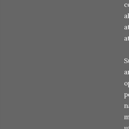
c
a
a
a
S
a
o
p
n
m
u