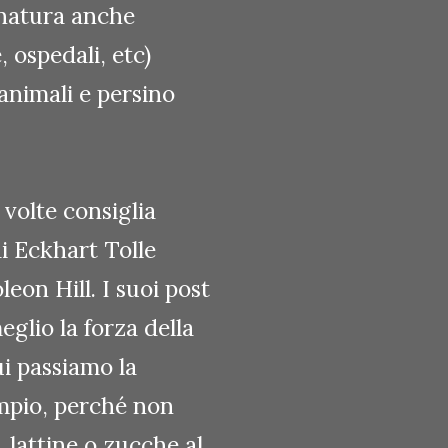
 natura anche
, ospedali, etc)
 animali e persino
volte consiglia
di Eckhart Tolle
eon Hill. I suoi post
glio la forza della
ui passiamo la
empio, perché non
, lattine o zucche al