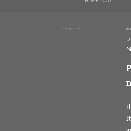
HOME PAGE
Condividi
ge
P
N
P
n
I
I
a