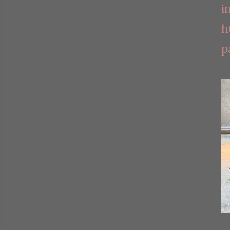
i
h
p