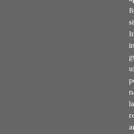
B
s
I
i
g
u
p
n
l
r
a