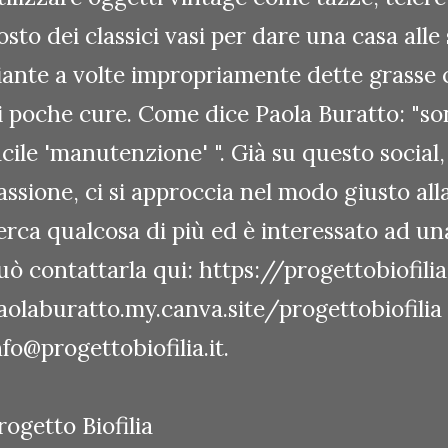
osto dei classici vasi per dare una casa alle
iante a volte impropriamente dette grasse
i poche cure. Come dice Paola Buratto: "son
acile 'manutenzione' ". Già su questo social,
assione, ci si approccia nel modo giusto alla 
erca qualcosa di più ed è interessato ad una
uò contattarla qui: https://progettobiofili
aolaburatto.my.canva.site/progettobiofilia
nfo@progettobiofilia.it.
rogetto Biofilia