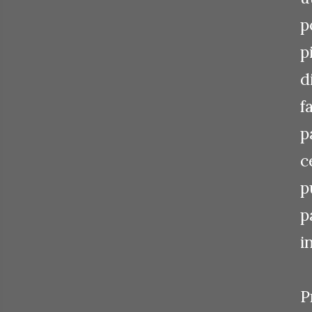
p
p
d
f
p
c
p
p
i
P